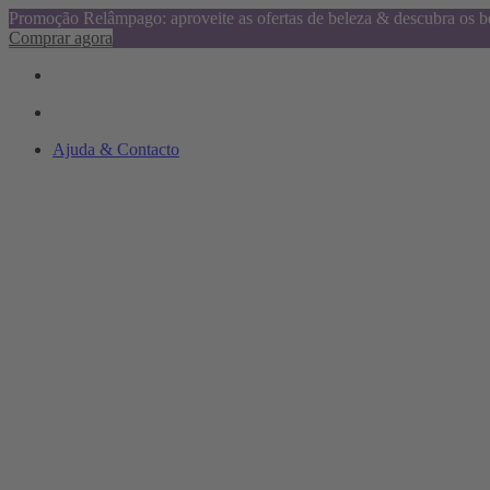
Promoção Relâmpago: aproveite as ofertas de beleza & descubra os be
Comprar agora
Ajuda & Contacto