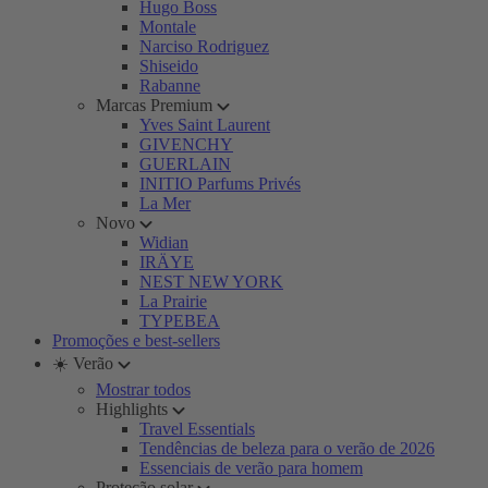
Hugo Boss
Montale
Narciso Rodriguez
Shiseido
Rabanne
Marcas Premium
Yves Saint Laurent
GIVENCHY
GUERLAIN
INITIO Parfums Privés
La Mer
Novo
Widian
IRÄYE
NEST NEW YORK
La Prairie
TYPEBEA
Promoções e best-sellers
☀️ Verão
Mostrar todos
Highlights
Travel Essentials
Tendências de beleza para o verão de 2026
Essenciais de verão para homem
Proteção solar