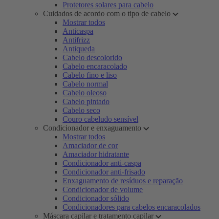
Protetores solares para cabelo
Cuidados de acordo com o tipo de cabelo
Mostrar todos
Anticaspa
Antifrizz
Antiqueda
Cabelo descolorido
Cabelo encaracolado
Cabelo fino e liso
Cabelo normal
Cabelo oleoso
Cabelo pintado
Cabelo seco
Couro cabeludo sensível
Condicionador e enxaguamento
Mostrar todos
Amaciador de cor
Amaciador hidratante
Condicionador anti-caspa
Condicionador anti-frisado
Enxaguamento de resíduos e reparação
Condicionador de volume
Condicionador sólido
Condicionadores para cabelos encaracolados
Máscara capilar e tratamento capilar