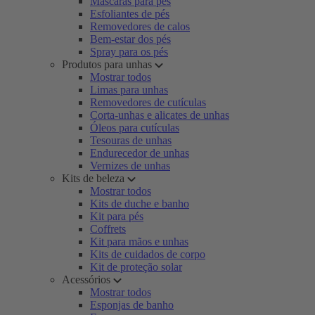
Máscaras para pés
Esfoliantes de pés
Removedores de calos
Bem-estar dos pés
Spray para os pés
Produtos para unhas
Mostrar todos
Limas para unhas
Removedores de cutículas
Corta-unhas e alicates de unhas
Óleos para cutículas
Tesouras de unhas
Endurecedor de unhas
Vernizes de unhas
Kits de beleza
Mostrar todos
Kits de duche e banho
Kit para pés
Coffrets
Kit para mãos e unhas
Kits de cuidados de corpo
Kit de proteção solar
Acessórios
Mostrar todos
Esponjas de banho