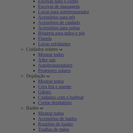
Escovas para o corpo
Escovas de massagem
Luvas para autobronzeador
Acessórios para pés
Acessórios de cuidado
Acessórios para unhas
Bijuteria para mãos e pés
Flanela
Luvas esfoliantes
Cuidados solares
Mostrar todos
After sun
Autobronzeadores
Protetores solares
Depilação
Mostrar todos
Cera fria e quente
Giletes
Cuidados com o barbear
Creme depilatório
Banho
Mostrar todos
Acessórios de banho
Roupões de banho
Toalhas de mãos