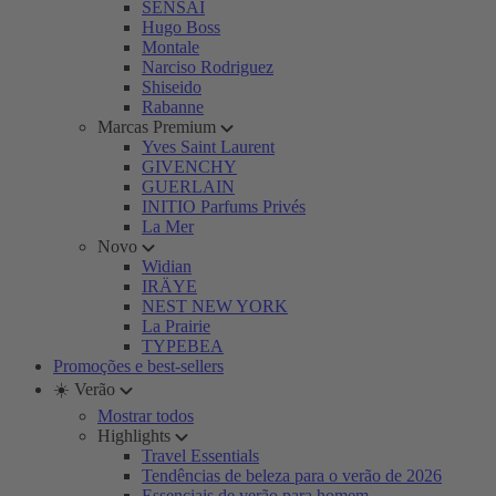
SENSAI
Hugo Boss
Montale
Narciso Rodriguez
Shiseido
Rabanne
Marcas Premium
Yves Saint Laurent
GIVENCHY
GUERLAIN
INITIO Parfums Privés
La Mer
Novo
Widian
IRÄYE
NEST NEW YORK
La Prairie
TYPEBEA
Promoções e best-sellers
☀️ Verão
Mostrar todos
Highlights
Travel Essentials
Tendências de beleza para o verão de 2026
Essenciais de verão para homem