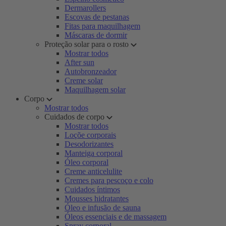
Dermarollers
Escovas de pestanas
Fitas para maquilhagem
Máscaras de dormir
Proteção solar para o rosto
Mostrar todos
After sun
Autobronzeador
Creme solar
Maquilhagem solar
Corpo
Mostrar todos
Cuidados de corpo
Mostrar todos
Loçõe corporais
Desodorizantes
Manteiga corporal
Óleo corporal
Creme anticelulite
Cremes para pescoço e colo
Cuidados íntimos
Mousses hidratantes
Óleo e infusão de sauna
Óleos essenciais e de massagem
Spray corporal