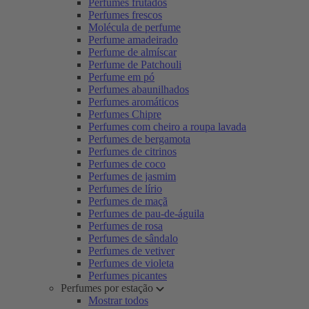
Perfumes frutados
Perfumes frescos
Molécula de perfume
Perfume amadeirado
Perfume de almíscar
Perfume de Patchouli
Perfume em pó
Perfumes abaunilhados
Perfumes aromáticos
Perfumes Chipre
Perfumes com cheiro a roupa lavada
Perfumes de bergamota
Perfumes de citrinos
Perfumes de coco
Perfumes de jasmim
Perfumes de lírio
Perfumes de maçã
Perfumes de pau-de-águila
Perfumes de rosa
Perfumes de sândalo
Perfumes de vetiver
Perfumes de violeta
Perfumes picantes
Perfumes por estação
Mostrar todos