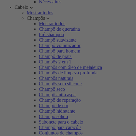
Nécessaires
Cabelo
Mostrar todos
Champôs
Mostrar todos
Champô de queratina
Pré-shampoo
Champô suavizante
Champô volumizador
Champô para homem
Champô de prata
Champôs 2 em 1
Champôs com óleo de melaleuca
Champôs de limpeza profunda
Champôs naturais
Champôs sem silicone
Champô seco
Champô anti-caspa
Champô de reparação
Champô de cor
Champô hidratante
Champô sólido
Sabonete para o cabelo
Champô para caracóis
Conjuntos de champôs