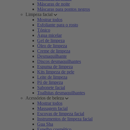
Máscaras de noite
Máscaras para pontos negros
Limpeza facial
Mostrar todos
Esfoliante para o rosto
Tónico
Água micelar
Gel de limpeza
Óleo de limpeza
Creme de limpeza
Desmaquilhante
Discos desmaquilhantes
Espuma de limpeza
Kits limpeza de pele
Leite de limpeza
Pó de limpeza
Sabonete facial
Toalhitas desmaquilhantes
Acessórios de beleza
Mostrar todos
Massagem facial
Escovas de limpeza facial
Instrumentos de limpeza facial
Gua Sha
Espelho cosmético