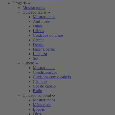
Drogaria
Mostrar todos
Cuidado facial
Mostrar todos
Anti-idade
Olhos
Lábios
Cuidados noturnos
Creche
Dentes
Fazer a barba
Limpeza
Sol
Cabelo
Mostrar todos
Condicionador
Cuidados com o cabelo
Champô
Cor do cabelo
Estilo
Cuidado corporal
Mostrar todos
Mãos e pés
Loções
Óleos