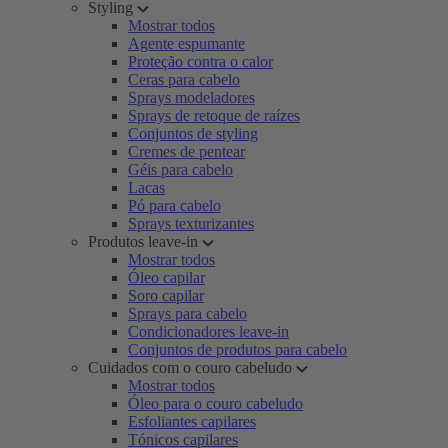
Styling
Mostrar todos
Agente espumante
Proteção contra o calor
Ceras para cabelo
Sprays modeladores
Sprays de retoque de raízes
Conjuntos de styling
Cremes de pentear
Géis para cabelo
Lacas
Pó para cabelo
Sprays texturizantes
Produtos leave-in
Mostrar todos
Óleo capilar
Soro capilar
Sprays para cabelo
Condicionadores leave-in
Conjuntos de produtos para cabelo
Cuidados com o couro cabeludo
Mostrar todos
Óleo para o couro cabeludo
Esfoliantes capilares
Tónicos capilares