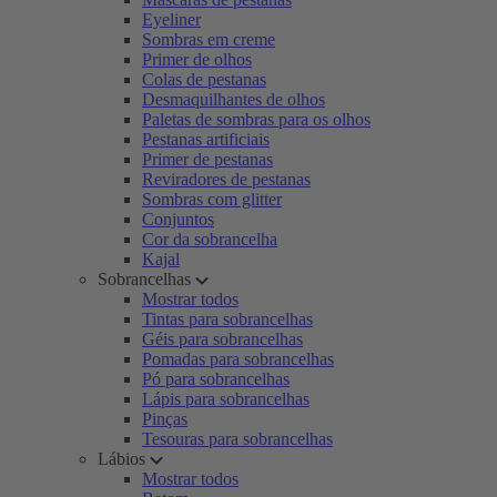
Eyeliner
Sombras em creme
Primer de olhos
Colas de pestanas
Desmaquilhantes de olhos
Paletas de sombras para os olhos
Pestanas artificiais
Primer de pestanas
Reviradores de pestanas
Sombras com glitter
Conjuntos
Cor da sobrancelha
Kajal
Sobrancelhas
Mostrar todos
Tintas para sobrancelhas
Géis para sobrancelhas
Pomadas para sobrancelhas
Pó para sobrancelhas
Lápis para sobrancelhas
Pinças
Tesouras para sobrancelhas
Lábios
Mostrar todos