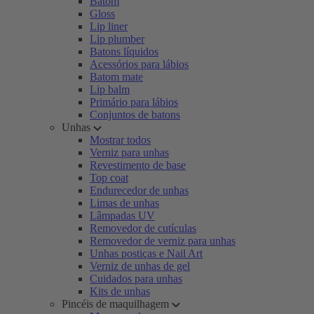
Batom
Gloss
Lip liner
Lip plumber
Batons líquidos
Acessórios para lábios
Batom mate
Lip balm
Primário para lábios
Conjuntos de batons
Unhas
Mostrar todos
Verniz para unhas
Revestimento de base
Top coat
Endurecedor de unhas
Limas de unhas
Lâmpadas UV
Removedor de cutículas
Removedor de verniz para unhas
Unhas postiças e Nail Art
Verniz de unhas de gel
Cuidados para unhas
Kits de unhas
Pincéis de maquilhagem