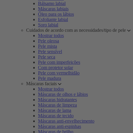
Bálsamo labial
Máscaras labiais
Óleo para os lábios
Esfoliante labial
Soro labial
Cuidados de acordo com as necessidades/tipo de pele
Mostrar todos
Pele oleosa
Pele mista
Pele sensível
Pele seca
Pele com imperfeições
Com protetor solar
Pele com vermelhidão
Pele madura
Máscaras faciais
Mostrar todos
Máscaras de olhos e lábios
Máscaras hidratantes
Máscaras de limpeza
Máscaras de lama
Máscaras de tecido
Máscaras anti-envelhecimento
Máscaras anti-espinhas
Máscaras de brilho