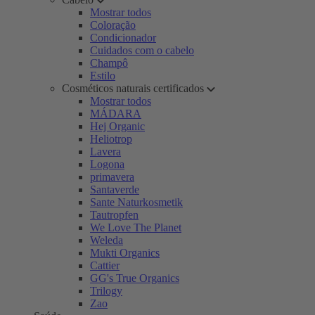
Mostrar todos
Coloração
Condicionador
Cuidados com o cabelo
Champô
Estilo
Cosméticos naturais certificados
Mostrar todos
MÁDARA
Hej Organic
Heliotrop
Lavera
Logona
primavera
Santaverde
Sante Naturkosmetik
Tautropfen
We Love The Planet
Weleda
Mukti Organics
Cattier
GG's True Organics
Trilogy
Zao