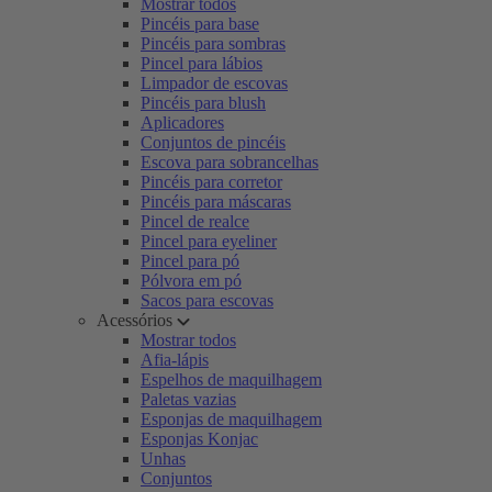
Mostrar todos
Pincéis para base
Pincéis para sombras
Pincel para lábios
Limpador de escovas
Pincéis para blush
Aplicadores
Conjuntos de pincéis
Escova para sobrancelhas
Pincéis para corretor
Pincéis para máscaras
Pincel de realce
Pincel para eyeliner
Pincel para pó
Pólvora em pó
Sacos para escovas
Acessórios
Mostrar todos
Afia-lápis
Espelhos de maquilhagem
Paletas vazias
Esponjas de maquilhagem
Esponjas Konjac
Unhas
Conjuntos