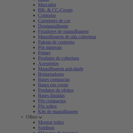
Marcador
BB- & CC-Cream
Contorno
Corretores de cor
Desmaquilhante
Fixadores de maquilhagem
Maquilhagem de alta cobertura
Paletas de contorno
Pós minerais
Primer
Produtos de cobertura
Acessórios
Maquilhagem anti-idade
Bronzeadores
Bases compactas
Bases em creme
Produtos de efeitos
Bases líquidas
Pós compactos
Pós soltos
Kits de maquilhagem
Olhos
Mostrar todos
Sombras
Máscaras de pestanas