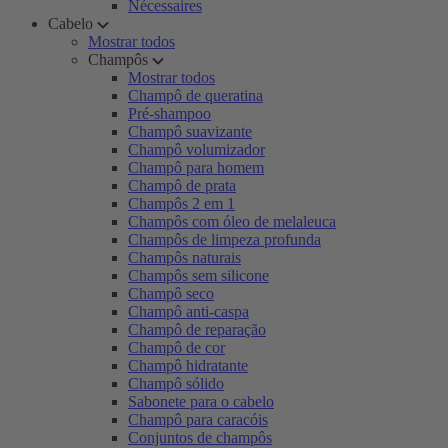
Nécessaires
Cabelo
Mostrar todos
Champôs
Mostrar todos
Champô de queratina
Pré-shampoo
Champô suavizante
Champô volumizador
Champô para homem
Champô de prata
Champôs 2 em 1
Champôs com óleo de melaleuca
Champôs de limpeza profunda
Champôs naturais
Champôs sem silicone
Champô seco
Champô anti-caspa
Champô de reparação
Champô de cor
Champô hidratante
Champô sólido
Sabonete para o cabelo
Champô para caracóis
Conjuntos de champôs