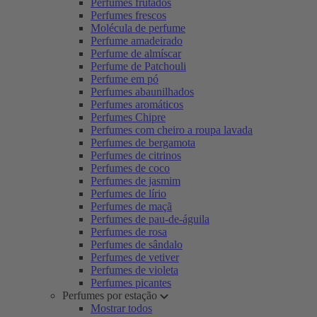
Perfumes frutados
Perfumes frescos
Molécula de perfume
Perfume amadeirado
Perfume de almíscar
Perfume de Patchouli
Perfume em pó
Perfumes abaunilhados
Perfumes aromáticos
Perfumes Chipre
Perfumes com cheiro a roupa lavada
Perfumes de bergamota
Perfumes de citrinos
Perfumes de coco
Perfumes de jasmim
Perfumes de lírio
Perfumes de maçã
Perfumes de pau-de-águila
Perfumes de rosa
Perfumes de sândalo
Perfumes de vetiver
Perfumes de violeta
Perfumes picantes
Perfumes por estação
Mostrar todos