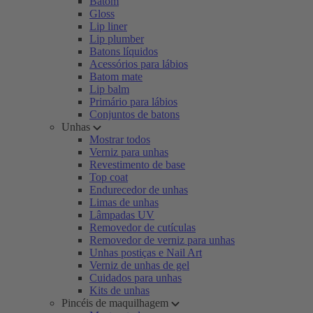
Batom
Gloss
Lip liner
Lip plumber
Batons líquidos
Acessórios para lábios
Batom mate
Lip balm
Primário para lábios
Conjuntos de batons
Unhas
Mostrar todos
Verniz para unhas
Revestimento de base
Top coat
Endurecedor de unhas
Limas de unhas
Lâmpadas UV
Removedor de cutículas
Removedor de verniz para unhas
Unhas postiças e Nail Art
Verniz de unhas de gel
Cuidados para unhas
Kits de unhas
Pincéis de maquilhagem