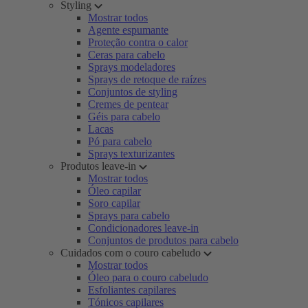
Styling
Mostrar todos
Agente espumante
Proteção contra o calor
Ceras para cabelo
Sprays modeladores
Sprays de retoque de raízes
Conjuntos de styling
Cremes de pentear
Géis para cabelo
Lacas
Pó para cabelo
Sprays texturizantes
Produtos leave-in
Mostrar todos
Óleo capilar
Soro capilar
Sprays para cabelo
Condicionadores leave-in
Conjuntos de produtos para cabelo
Cuidados com o couro cabeludo
Mostrar todos
Óleo para o couro cabeludo
Esfoliantes capilares
Tónicos capilares