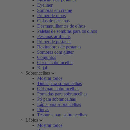
Eyeliner
Sombras em creme
Primer de olhos
Colas de pestanas
Desmaquilhantes de olhos
Paletas de sombras para os olhos
Pestanas artificiais
Primer de pestanas
Reviradores de pestanas
Sombras com glitter
Conjuntos
Cor da sobrancelha
Kajal
Sobrancelhas
Mostrar todos
Tintas para sobrancelhas
Géis para sobrancelhas
Pomadas para sobrancelhas
Pó para sobrancelhas
Lápis para sobrancelhas
Pinças
Tesouras para sobrancelhas
Lábios
Mostrar todos