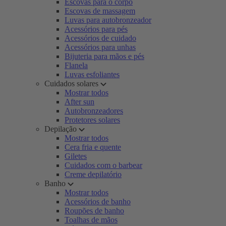
Escovas para o corpo
Escovas de massagem
Luvas para autobronzeador
Acessórios para pés
Acessórios de cuidado
Acessórios para unhas
Bijuteria para mãos e pés
Flanela
Luvas esfoliantes
Cuidados solares
Mostrar todos
After sun
Autobronzeadores
Protetores solares
Depilação
Mostrar todos
Cera fria e quente
Giletes
Cuidados com o barbear
Creme depilatório
Banho
Mostrar todos
Acessórios de banho
Roupões de banho
Toalhas de mãos