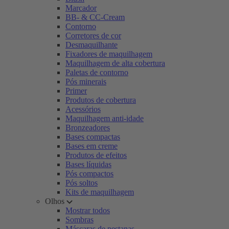
Marcador
BB- & CC-Cream
Contorno
Corretores de cor
Desmaquilhante
Fixadores de maquilhagem
Maquilhagem de alta cobertura
Paletas de contorno
Pós minerais
Primer
Produtos de cobertura
Acessórios
Maquilhagem anti-idade
Bronzeadores
Bases compactas
Bases em creme
Produtos de efeitos
Bases líquidas
Pós compactos
Pós soltos
Kits de maquilhagem
Olhos
Mostrar todos
Sombras
Máscaras de pestanas