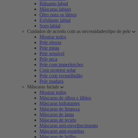
Bálsamo labial
Máscaras labiais
Óleo para os lábios
Esfoliante labial
Soro labial
Cuidados de acordo com as necessidades/tipo de pele
Mostrar todos
Pele oleosa
Pele mista
Pele sensível
Pele seca
Pele com imperfeições
Com protetor solar
Pele com vermelhidão
Pele madura
Máscaras faciais
Mostrar todos
Máscaras de olhos e lábios
Máscaras hidratantes
Máscaras de limpeza
Máscaras de lama
Máscaras de tecido
Máscaras anti-envelhecimento
Máscaras anti-espinhas
Máscaras de brilho