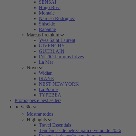
SENSAI
Hugo Boss
Montale
Narciso Rodriguez
Shiseido
Rabanne
Marcas Premium
Yves Saint Laurent
GIVENCHY
GUERLAIN
INITIO Parfums Privés
La Mer
Novo
Widian
IRÄYE
NEST NEW YORK
La Prairie
TYPEBEA
Promoções e best-sellers
☀️ Verão
Mostrar todos
Highlights
Travel Essentials
Tendências de beleza para o verão de 2026
Essenciais de verão para homem