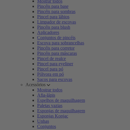
Mostrar todos
Pincéis para base
Pincéis para sombras
Pincel para lábios
Limpador de escovas
Pincéis para blush
Aplicadores
Conjuntos de pincéis
Escova para sobrancelhas
Pincéis para corretor
Pincéis para máscaras
Pincel de realce
Pincel para eyeliner
Pincel para pó
Pólvora em pó
Sacos para escovas
Acessórios
Mostrar todos
Afia-lápis
Espelhos de maquilhagem
Paletas vazias
Esponjas de maquilhagem
Esponjas Konjac
Unhas
Conjuntos