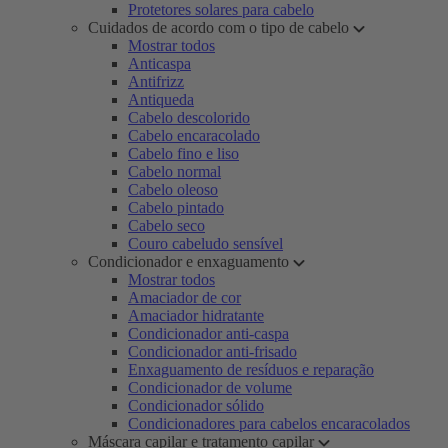
Protetores solares para cabelo
Cuidados de acordo com o tipo de cabelo
Mostrar todos
Anticaspa
Antifrizz
Antiqueda
Cabelo descolorido
Cabelo encaracolado
Cabelo fino e liso
Cabelo normal
Cabelo oleoso
Cabelo pintado
Cabelo seco
Couro cabeludo sensível
Condicionador e enxaguamento
Mostrar todos
Amaciador de cor
Amaciador hidratante
Condicionador anti-caspa
Condicionador anti-frisado
Enxaguamento de resíduos e reparação
Condicionador de volume
Condicionador sólido
Condicionadores para cabelos encaracolados
Máscara capilar e tratamento capilar