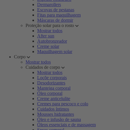
Dermarollers
Escovas de pestanas
Fitas para maquilhagem
Máscaras de dormir
Proteção solar para o rosto
Mostrar todos
After sun
Autobronzeador
Creme solar
Maquilhagem solar
Corpo
Mostrar todos
Cuidados de corpo
Mostrar todos
Loçõe corporais
Desodorizantes
Manteiga corporal
Óleo corporal
Creme anticelulite
Cremes para pescoço e colo
Cuidados íntimos
Mousses hidratantes
Óleo e infusão de sauna
Óleos essenciais e de massagem
Spray corporal