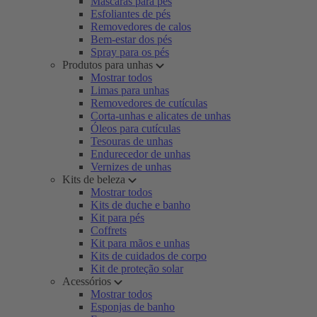
Máscaras para pés
Esfoliantes de pés
Removedores de calos
Bem-estar dos pés
Spray para os pés
Produtos para unhas
Mostrar todos
Limas para unhas
Removedores de cutículas
Corta-unhas e alicates de unhas
Óleos para cutículas
Tesouras de unhas
Endurecedor de unhas
Vernizes de unhas
Kits de beleza
Mostrar todos
Kits de duche e banho
Kit para pés
Coffrets
Kit para mãos e unhas
Kits de cuidados de corpo
Kit de proteção solar
Acessórios
Mostrar todos
Esponjas de banho