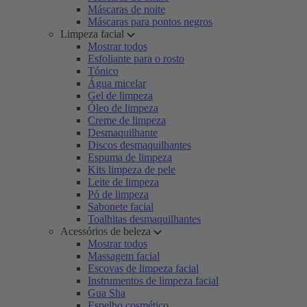
Máscaras de noite
Máscaras para pontos negros
Limpeza facial
Mostrar todos
Esfoliante para o rosto
Tónico
Água micelar
Gel de limpeza
Óleo de limpeza
Creme de limpeza
Desmaquilhante
Discos desmaquilhantes
Espuma de limpeza
Kits limpeza de pele
Leite de limpeza
Pó de limpeza
Sabonete facial
Toalhitas desmaquilhantes
Acessórios de beleza
Mostrar todos
Massagem facial
Escovas de limpeza facial
Instrumentos de limpeza facial
Gua Sha
Espelho cosmético