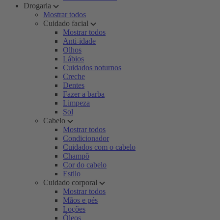
Drogaria
Mostrar todos
Cuidado facial
Mostrar todos
Anti-idade
Olhos
Lábios
Cuidados noturnos
Creche
Dentes
Fazer a barba
Limpeza
Sol
Cabelo
Mostrar todos
Condicionador
Cuidados com o cabelo
Champô
Cor do cabelo
Estilo
Cuidado corporal
Mostrar todos
Mãos e pés
Loções
Óleos