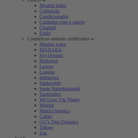
Mostrar todos
Coloração
Condicionador
Cuidados com o cabelo
Champô
Estilo
Cosméticos naturais certificados
Mostrar todos
MÁDARA
Hej Organic
Heliotrop
Lavera
Logona
primavera
Santaverde
Sante Naturkosmetik
Tautropfen
We Love The Planet
Weleda
Mukti Organics
Cattier
GG's True Organics
Trilogy
Zao