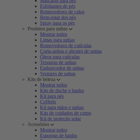
Máscaras para pés
Esfoliantes de pés
Removedores de calos
Bem-estar dos pés
Spray para os pés
Produtos para unhas
Mostrar todos
Limas para unhas
Removedores de cutículas
Corta-unhas e alicates de unhas
Óleos para cutículas
Tesouras de unhas
Endurecedor de unhas
Vernizes de unhas
Kits de beleza
Mostrar todos
Kits de duche e banho
Kit para pés
Coffrets
Kit para mãos e unhas
Kits de cuidados de corpo
Kit de proteção solar
Acessórios
Mostrar todos
Esponjas de banho