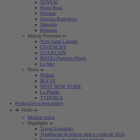
SENSAI
Hugo Boss
Montale
Narciso Rodriguez
Shiseido
Rabanne
Marcas Premium
Yves Saint Laurent
GIVENCHY
GUERLAIN
INITIO Parfums Privés
La Mer
Novo
Widian
IRÄYE
NEST NEW YORK
La Prairie
TYPEBEA
Promoções e best-sellers
☀️ Verão
Mostrar todos
Highlights
Travel Essentials
Tendências de beleza para o verão de 2026
Essenciais de verão para homem