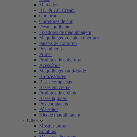
Marcador
BB- & CC-Cream
Contorno
Corretores de cor
Desmaquilhante
Fixadores de maquilhagem
Maquilhagem de alta cobertura
Paletas de contorno
Pós minerais
Primer
Produtos de cobertura
Acessórios
Maquilhagem anti-idade
Bronzeadores
Bases compactas
Bases em creme
Produtos de efeitos
Bases líquidas
Pós compactos
Pós soltos
Kits de maquilhagem
Olhos
Mostrar todos
Sombras
Máscaras de pestanas