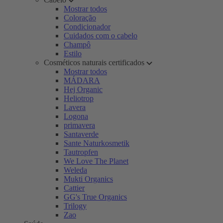
Mostrar todos
Coloração
Condicionador
Cuidados com o cabelo
Champô
Estilo
Cosméticos naturais certificados
Mostrar todos
MÁDARA
Hej Organic
Heliotrop
Lavera
Logona
primavera
Santaverde
Sante Naturkosmetik
Tautropfen
We Love The Planet
Weleda
Mukti Organics
Cattier
GG's True Organics
Trilogy
Zao