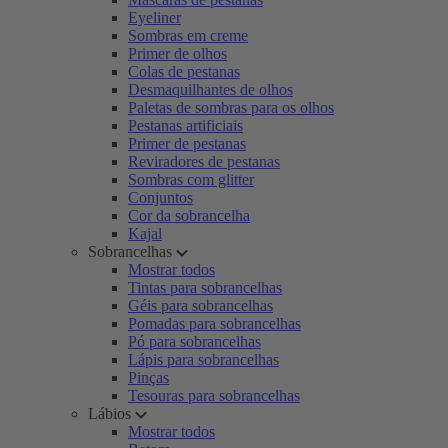
Eyeliner
Sombras em creme
Primer de olhos
Colas de pestanas
Desmaquilhantes de olhos
Paletas de sombras para os olhos
Pestanas artificiais
Primer de pestanas
Reviradores de pestanas
Sombras com glitter
Conjuntos
Cor da sobrancelha
Kajal
Sobrancelhas
Mostrar todos
Tintas para sobrancelhas
Géis para sobrancelhas
Pomadas para sobrancelhas
Pó para sobrancelhas
Lápis para sobrancelhas
Pinças
Tesouras para sobrancelhas
Lábios
Mostrar todos