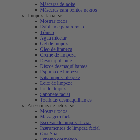
Máscaras de noite
Máscaras para pontos negros
Limpeza facial
Mostrar todos
Esfoliante para o rosto
Tónico
Água micelar
Gel de limpeza
Óleo de limpeza
Creme de limpeza
Desmaquilhante
Discos desmaquilhantes
Espuma de limpeza
Kits limpeza de pele
Leite de limpeza
Pó de limpeza
Sabonete facial
Toalhitas desmaquilhantes
Acessórios de beleza
Mostrar todos
Massagem facial
Escovas de limpeza facial
Instrumentos de limpeza facial
Gua Sha
Espelho cosmético