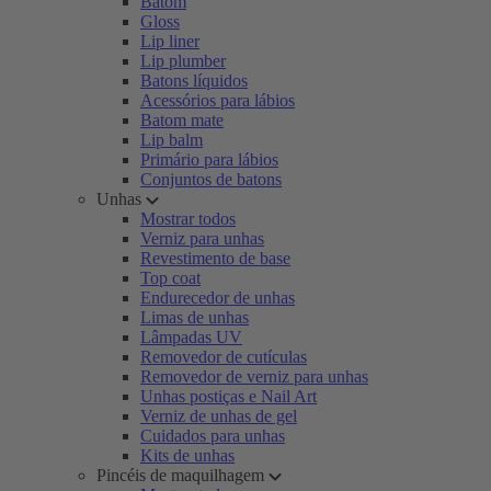
Batom
Gloss
Lip liner
Lip plumber
Batons líquidos
Acessórios para lábios
Batom mate
Lip balm
Primário para lábios
Conjuntos de batons
Unhas
Mostrar todos
Verniz para unhas
Revestimento de base
Top coat
Endurecedor de unhas
Limas de unhas
Lâmpadas UV
Removedor de cutículas
Removedor de verniz para unhas
Unhas postiças e Nail Art
Verniz de unhas de gel
Cuidados para unhas
Kits de unhas
Pincéis de maquilhagem