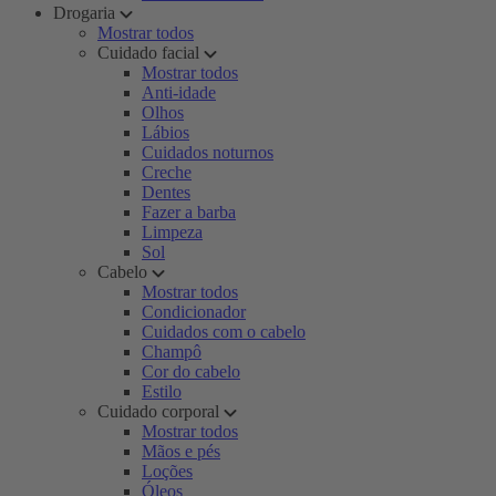
Drogaria
Mostrar todos
Cuidado facial
Mostrar todos
Anti-idade
Olhos
Lábios
Cuidados noturnos
Creche
Dentes
Fazer a barba
Limpeza
Sol
Cabelo
Mostrar todos
Condicionador
Cuidados com o cabelo
Champô
Cor do cabelo
Estilo
Cuidado corporal
Mostrar todos
Mãos e pés
Loções
Óleos