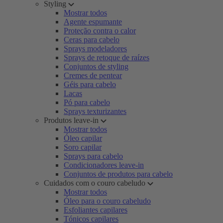
Styling
Mostrar todos
Agente espumante
Proteção contra o calor
Ceras para cabelo
Sprays modeladores
Sprays de retoque de raízes
Conjuntos de styling
Cremes de pentear
Géis para cabelo
Lacas
Pó para cabelo
Sprays texturizantes
Produtos leave-in
Mostrar todos
Óleo capilar
Soro capilar
Sprays para cabelo
Condicionadores leave-in
Conjuntos de produtos para cabelo
Cuidados com o couro cabeludo
Mostrar todos
Óleo para o couro cabeludo
Esfoliantes capilares
Tónicos capilares