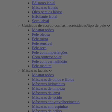
Bálsamo labial
Máscaras labiais
Óleo para os lábios
Esfoliante labial
Soro labial
Cuidados de acordo com as necessidades/tipo de pele
Mostrar todos
Pele oleosa
Pele mista
Pele sensível
Pele seca
Pele com imperfeições
Com protetor solar
Pele com vermelhidão
Pele madura
Máscaras faciais
Mostrar todos
Máscaras de olhos e lábios
Máscaras hidratantes
Máscaras de limpeza
Máscaras de lama
Máscaras de tecido
Máscaras anti-envelhecimento
Máscaras anti-espinhas
Máscaras de brilho