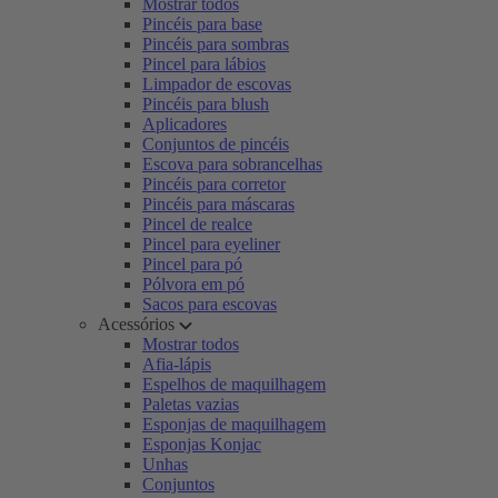
Mostrar todos
Pincéis para base
Pincéis para sombras
Pincel para lábios
Limpador de escovas
Pincéis para blush
Aplicadores
Conjuntos de pincéis
Escova para sobrancelhas
Pincéis para corretor
Pincéis para máscaras
Pincel de realce
Pincel para eyeliner
Pincel para pó
Pólvora em pó
Sacos para escovas
Acessórios
Mostrar todos
Afia-lápis
Espelhos de maquilhagem
Paletas vazias
Esponjas de maquilhagem
Esponjas Konjac
Unhas
Conjuntos