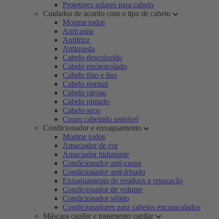
Protetores solares para cabelo
Cuidados de acordo com o tipo de cabelo
Mostrar todos
Anticaspa
Antifrizz
Antiqueda
Cabelo descolorido
Cabelo encaracolado
Cabelo fino e liso
Cabelo normal
Cabelo oleoso
Cabelo pintado
Cabelo seco
Couro cabeludo sensível
Condicionador e enxaguamento
Mostrar todos
Amaciador de cor
Amaciador hidratante
Condicionador anti-caspa
Condicionador anti-frisado
Enxaguamento de resíduos e reparação
Condicionador de volume
Condicionador sólido
Condicionadores para cabelos encaracolados
Máscara capilar e tratamento capilar