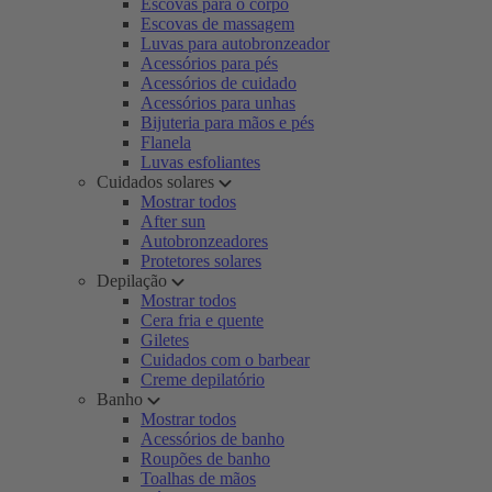
Escovas para o corpo
Escovas de massagem
Luvas para autobronzeador
Acessórios para pés
Acessórios de cuidado
Acessórios para unhas
Bijuteria para mãos e pés
Flanela
Luvas esfoliantes
Cuidados solares
Mostrar todos
After sun
Autobronzeadores
Protetores solares
Depilação
Mostrar todos
Cera fria e quente
Giletes
Cuidados com o barbear
Creme depilatório
Banho
Mostrar todos
Acessórios de banho
Roupões de banho
Toalhas de mãos