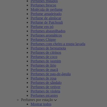
Perfumes frutados
Perfumes frescos
Molécula de perfume
Perfume amadeirado
Perfume de almíscar
Perfume de Patchouli
Perfume em pó
Perfumes abaunilhados
Perfumes aromáticos
Perfumes Chipre
Perfumes com cheiro a roupa lavada
Perfumes de bergamota
Perfumes de citrinos
Perfumes de coco
Perfumes de jasmim
Perfumes de lírio
Perfumes de maçã
Perfumes de pau-de-águila
Perfumes de rosa
Perfumes de sândalo
Perfumes de vetiver
Perfumes de violeta
Perfumes picantes
Perfumes por estação
Mostrar todos