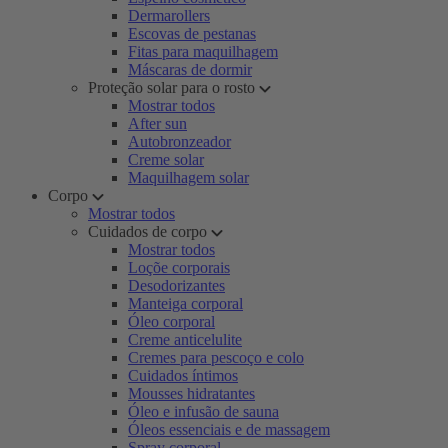
Dermarollers
Escovas de pestanas
Fitas para maquilhagem
Máscaras de dormir
Proteção solar para o rosto
Mostrar todos
After sun
Autobronzeador
Creme solar
Maquilhagem solar
Corpo
Mostrar todos
Cuidados de corpo
Mostrar todos
Loçõe corporais
Desodorizantes
Manteiga corporal
Óleo corporal
Creme anticelulite
Cremes para pescoço e colo
Cuidados íntimos
Mousses hidratantes
Óleo e infusão de sauna
Óleos essenciais e de massagem
Spray corporal