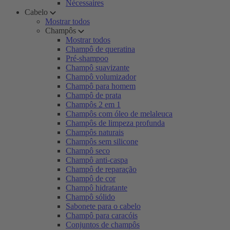
Nécessaires
Cabelo
Mostrar todos
Champôs
Mostrar todos
Champô de queratina
Pré-shampoo
Champô suavizante
Champô volumizador
Champô para homem
Champô de prata
Champôs 2 em 1
Champôs com óleo de melaleuca
Champôs de limpeza profunda
Champôs naturais
Champôs sem silicone
Champô seco
Champô anti-caspa
Champô de reparação
Champô de cor
Champô hidratante
Champô sólido
Sabonete para o cabelo
Champô para caracóis
Conjuntos de champôs