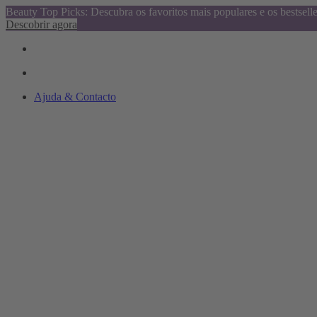
Beauty Top Picks: Descubra os favoritos mais populares e os bestsell
Descobrir agora
Ajuda & Contacto