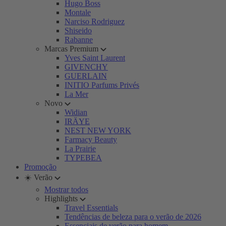
Hugo Boss
Montale
Narciso Rodriguez
Shiseido
Rabanne
Marcas Premium
Yves Saint Laurent
GIVENCHY
GUERLAIN
INITIO Parfums Privés
La Mer
Novo
Widian
IRÄYE
NEST NEW YORK
Farmacy Beauty
La Prairie
TYPEBEA
Promoção
☀️ Verão
Mostrar todos
Highlights
Travel Essentials
Tendências de beleza para o verão de 2026
Essenciais de verão para homem