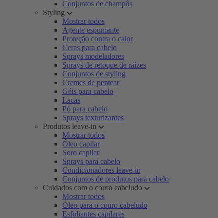
Conjuntos de champôs
Styling
Mostrar todos
Agente espumante
Proteção contra o calor
Ceras para cabelo
Sprays modeladores
Sprays de retoque de raízes
Conjuntos de styling
Cremes de pentear
Géis para cabelo
Lacas
Pó para cabelo
Sprays texturizantes
Produtos leave-in
Mostrar todos
Óleo capilar
Soro capilar
Sprays para cabelo
Condicionadores leave-in
Conjuntos de produtos para cabelo
Cuidados com o couro cabeludo
Mostrar todos
Óleo para o couro cabeludo
Esfoliantes capilares