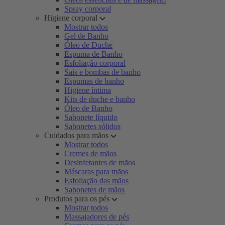
Spray corporal
Higiene corporal
Mostrar todos
Gel de Banho
Óleo de Duche
Espuma de Banho
Esfoliação corporal
Sais e bombas de banho
Espumas de banho
Higiene íntima
Kits de duche e banho
Óleo de Banho
Sabonete líquido
Sabonetes sólidos
Cuidados para mãos
Mostrar todos
Cremes de mãos
Desinfetantes de mãos
Máscaras para mãos
Esfoliação das mãos
Sabonetes de mãos
Produtos para os pés
Mostrar todos
Massajadores de pés