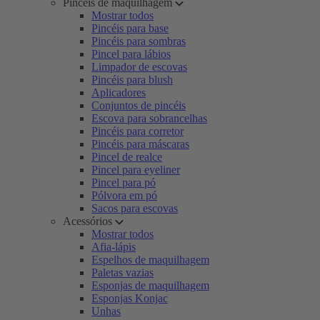
Pincéis de maquilhagem
Mostrar todos
Pincéis para base
Pincéis para sombras
Pincel para lábios
Limpador de escovas
Pincéis para blush
Aplicadores
Conjuntos de pincéis
Escova para sobrancelhas
Pincéis para corretor
Pincéis para máscaras
Pincel de realce
Pincel para eyeliner
Pincel para pó
Pólvora em pó
Sacos para escovas
Acessórios
Mostrar todos
Afia-lápis
Espelhos de maquilhagem
Paletas vazias
Esponjas de maquilhagem
Esponjas Konjac
Unhas