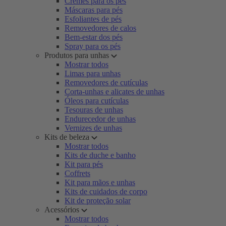
Cremes para os pés
Máscaras para pés
Esfoliantes de pés
Removedores de calos
Bem-estar dos pés
Spray para os pés
Produtos para unhas
Mostrar todos
Limas para unhas
Removedores de cutículas
Corta-unhas e alicates de unhas
Óleos para cutículas
Tesouras de unhas
Endurecedor de unhas
Vernizes de unhas
Kits de beleza
Mostrar todos
Kits de duche e banho
Kit para pés
Coffrets
Kit para mãos e unhas
Kits de cuidados de corpo
Kit de proteção solar
Acessórios
Mostrar todos