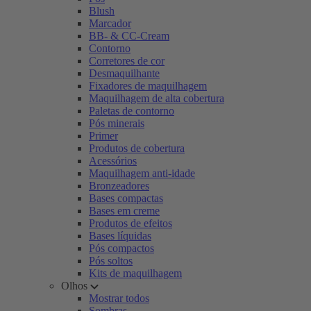
Blush
Marcador
BB- & CC-Cream
Contorno
Corretores de cor
Desmaquilhante
Fixadores de maquilhagem
Maquilhagem de alta cobertura
Paletas de contorno
Pós minerais
Primer
Produtos de cobertura
Acessórios
Maquilhagem anti-idade
Bronzeadores
Bases compactas
Bases em creme
Produtos de efeitos
Bases líquidas
Pós compactos
Pós soltos
Kits de maquilhagem
Olhos
Mostrar todos
Sombras