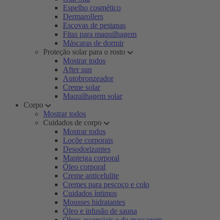
Espelho cosmético
Dermarollers
Escovas de pestanas
Fitas para maquilhagem
Máscaras de dormir
Proteção solar para o rosto
Mostrar todos
After sun
Autobronzeador
Creme solar
Maquilhagem solar
Corpo
Mostrar todos
Cuidados de corpo
Mostrar todos
Loçõe corporais
Desodorizantes
Manteiga corporal
Óleo corporal
Creme anticelulite
Cremes para pescoço e colo
Cuidados íntimos
Mousses hidratantes
Óleo e infusão de sauna
Óleos essenciais e de massagem