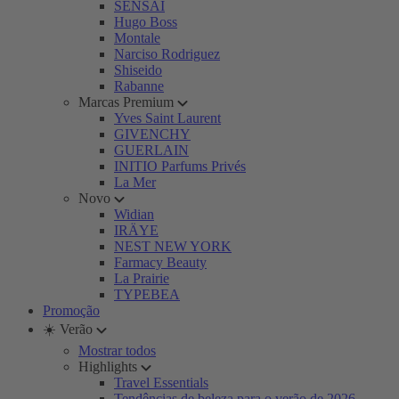
SENSAI
Hugo Boss
Montale
Narciso Rodriguez
Shiseido
Rabanne
Marcas Premium
Yves Saint Laurent
GIVENCHY
GUERLAIN
INITIO Parfums Privés
La Mer
Novo
Widian
IRÄYE
NEST NEW YORK
Farmacy Beauty
La Prairie
TYPEBEA
Promoção
☀️ Verão
Mostrar todos
Highlights
Travel Essentials
Tendências de beleza para o verão de 2026