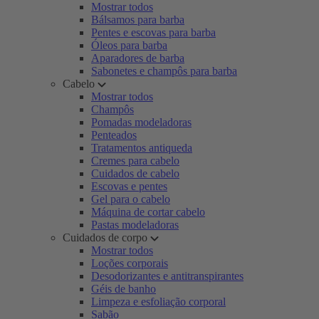
Mostrar todos
Bálsamos para barba
Pentes e escovas para barba
Óleos para barba
Aparadores de barba
Sabonetes e champôs para barba
Cabelo
Mostrar todos
Champôs
Pomadas modeladoras
Penteados
Tratamentos antiqueda
Cremes para cabelo
Cuidados de cabelo
Escovas e pentes
Gel para o cabelo
Máquina de cortar cabelo
Pastas modeladoras
Cuidados de corpo
Mostrar todos
Loções corporais
Desodorizantes e antitranspirantes
Géis de banho
Limpeza e esfoliação corporal
Sabão