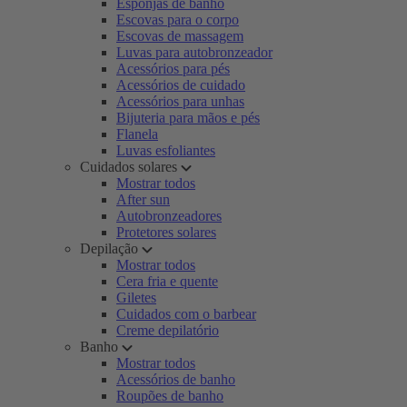
Esponjas de banho
Escovas para o corpo
Escovas de massagem
Luvas para autobronzeador
Acessórios para pés
Acessórios de cuidado
Acessórios para unhas
Bijuteria para mãos e pés
Flanela
Luvas esfoliantes
Cuidados solares
Mostrar todos
After sun
Autobronzeadores
Protetores solares
Depilação
Mostrar todos
Cera fria e quente
Giletes
Cuidados com o barbear
Creme depilatório
Banho
Mostrar todos
Acessórios de banho
Roupões de banho