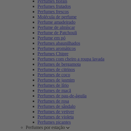
Perfumes florais
Perfumes frutados
Perfumes frescos
Molécula de perfume
Perfume amadeirado
Perfume de almíscar
Perfume de Patchouli
Perfume em pó
Perfumes abaunilhados
Perfumes aromáticos
Perfumes Chipre
Perfumes com cheiro a roupa lavada
Perfumes de bergamota
Perfumes de citrinos
Perfumes de coco
Perfumes de jasmim
Perfumes de lírio
Perfumes de maçã
Perfumes de pau-de-águila
Perfumes de rosa
Perfumes de sândalo
Perfumes de vetiver
Perfumes de violeta
Perfumes picantes
Perfumes por estação