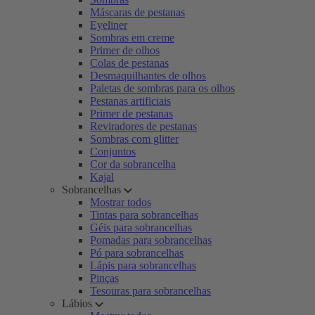
Máscaras de pestanas
Eyeliner
Sombras em creme
Primer de olhos
Colas de pestanas
Desmaquilhantes de olhos
Paletas de sombras para os olhos
Pestanas artificiais
Primer de pestanas
Reviradores de pestanas
Sombras com glitter
Conjuntos
Cor da sobrancelha
Kajal
Sobrancelhas
Mostrar todos
Tintas para sobrancelhas
Géis para sobrancelhas
Pomadas para sobrancelhas
Pó para sobrancelhas
Lápis para sobrancelhas
Pinças
Tesouras para sobrancelhas
Lábios