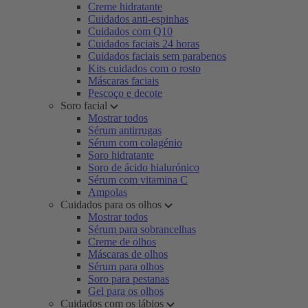
Creme hidratante
Cuidados anti-espinhas
Cuidados com Q10
Cuidados faciais 24 horas
Cuidados faciais sem parabenos
Kits cuidados com o rosto
Máscaras faciais
Pescoço e decote
Soro facial
Mostrar todos
Sérum antirrugas
Sérum com colagénio
Soro hidratante
Soro de ácido hialurónico
Sérum com vitamina C
Ampolas
Cuidados para os olhos
Mostrar todos
Sérum para sobrancelhas
Creme de olhos
Máscaras de olhos
Sérum para olhos
Soro para pestanas
Gel para os olhos
Cuidados com os lábios