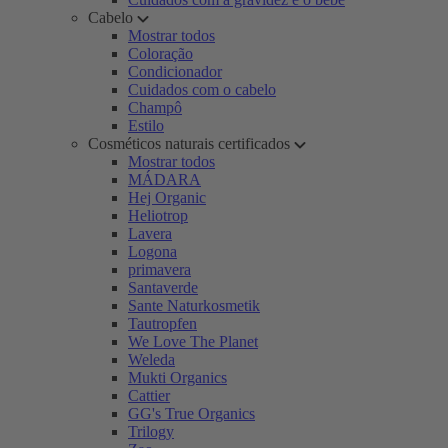
Cabelo
Mostrar todos
Coloração
Condicionador
Cuidados com o cabelo
Champô
Estilo
Cosméticos naturais certificados
Mostrar todos
MÁDARA
Hej Organic
Heliotrop
Lavera
Logona
primavera
Santaverde
Sante Naturkosmetik
Tautropfen
We Love The Planet
Weleda
Mukti Organics
Cattier
GG's True Organics
Trilogy