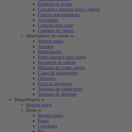
Elásticos de tecido
Ganchos e ganchos para o cabelo
Frascos pulverizadores
Acessórios
Caracóis sem calor
Grampos de cabelo
Modeladores de cabelo
Mostrar todos
Alisador
Modeladores
Rolos quentes para cabelo
Secadores de cabelo
Máquina de cortar cabelo
Capas de cabeleireiro
Difusores
Escovas secadoras
Tesouras de cabeleireiro
Tesouras de desbaste
Maquilhagem
Mostrar todos
Rosto
Mostrar todos
Bases
Corretores
Pós