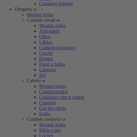
Cuidados íntimos
Drogaria
Mostrar todos
Cuidado facial
Mostrar todos
Anti-idade
Olhos
Lábios
Cuidados noturnos
Creche
Dentes
Fazer a barba
Limpeza
Sol
Cabelo
Mostrar todos
Condicionador
Cuidados com o cabelo
Champô
Cor do cabelo
Estilo
Cuidado corporal
Mostrar todos
Mãos e pés
Loções