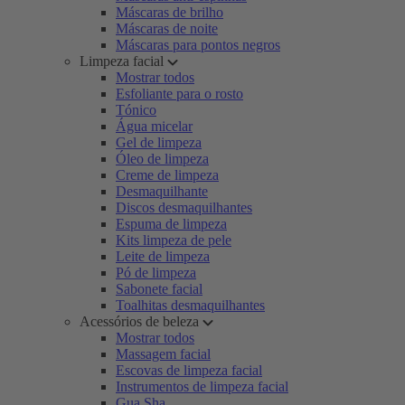
Máscaras de brilho
Máscaras de noite
Máscaras para pontos negros
Limpeza facial
Mostrar todos
Esfoliante para o rosto
Tónico
Água micelar
Gel de limpeza
Óleo de limpeza
Creme de limpeza
Desmaquilhante
Discos desmaquilhantes
Espuma de limpeza
Kits limpeza de pele
Leite de limpeza
Pó de limpeza
Sabonete facial
Toalhitas desmaquilhantes
Acessórios de beleza
Mostrar todos
Massagem facial
Escovas de limpeza facial
Instrumentos de limpeza facial
Gua Sha