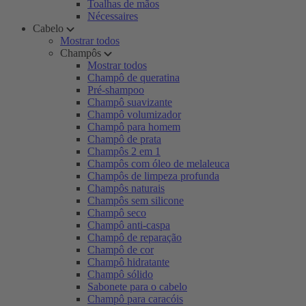
Toalhas de mãos
Nécessaires
Cabelo
Mostrar todos
Champôs
Mostrar todos
Champô de queratina
Pré-shampoo
Champô suavizante
Champô volumizador
Champô para homem
Champô de prata
Champôs 2 em 1
Champôs com óleo de melaleuca
Champôs de limpeza profunda
Champôs naturais
Champôs sem silicone
Champô seco
Champô anti-caspa
Champô de reparação
Champô de cor
Champô hidratante
Champô sólido
Sabonete para o cabelo
Champô para caracóis