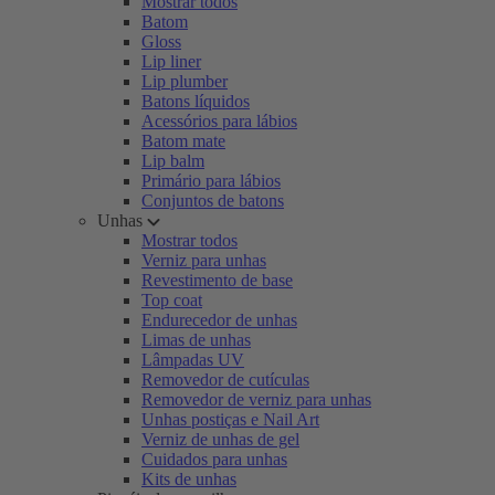
Mostrar todos
Batom
Gloss
Lip liner
Lip plumber
Batons líquidos
Acessórios para lábios
Batom mate
Lip balm
Primário para lábios
Conjuntos de batons
Unhas
Mostrar todos
Verniz para unhas
Revestimento de base
Top coat
Endurecedor de unhas
Limas de unhas
Lâmpadas UV
Removedor de cutículas
Removedor de verniz para unhas
Unhas postiças e Nail Art
Verniz de unhas de gel
Cuidados para unhas
Kits de unhas