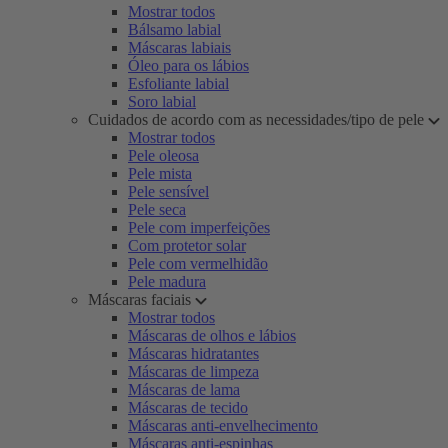
Mostrar todos
Bálsamo labial
Máscaras labiais
Óleo para os lábios
Esfoliante labial
Soro labial
Cuidados de acordo com as necessidades/tipo de pele
Mostrar todos
Pele oleosa
Pele mista
Pele sensível
Pele seca
Pele com imperfeições
Com protetor solar
Pele com vermelhidão
Pele madura
Máscaras faciais
Mostrar todos
Máscaras de olhos e lábios
Máscaras hidratantes
Máscaras de limpeza
Máscaras de lama
Máscaras de tecido
Máscaras anti-envelhecimento
Máscaras anti-espinhas