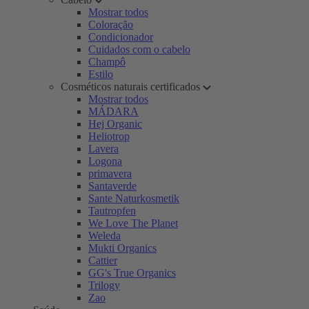
Mostrar todos
Coloração
Condicionador
Cuidados com o cabelo
Champô
Estilo
Cosméticos naturais certificados
Mostrar todos
MÁDARA
Hej Organic
Heliotrop
Lavera
Logona
primavera
Santaverde
Sante Naturkosmetik
Tautropfen
We Love The Planet
Weleda
Mukti Organics
Cattier
GG's True Organics
Trilogy
Zao