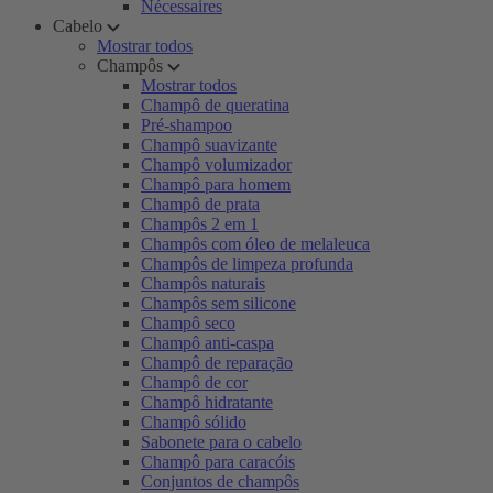
Nécessaires
Cabelo
Mostrar todos
Champôs
Mostrar todos
Champô de queratina
Pré-shampoo
Champô suavizante
Champô volumizador
Champô para homem
Champô de prata
Champôs 2 em 1
Champôs com óleo de melaleuca
Champôs de limpeza profunda
Champôs naturais
Champôs sem silicone
Champô seco
Champô anti-caspa
Champô de reparação
Champô de cor
Champô hidratante
Champô sólido
Sabonete para o cabelo
Champô para caracóis
Conjuntos de champôs