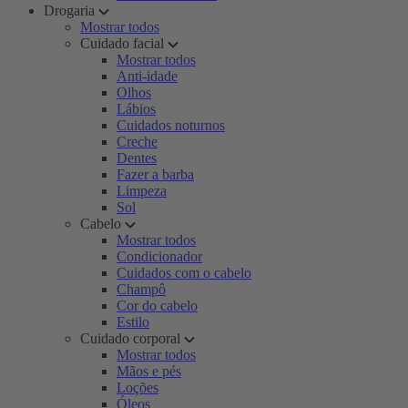
Drogaria
Mostrar todos
Cuidado facial
Mostrar todos
Anti-idade
Olhos
Lábios
Cuidados noturnos
Creche
Dentes
Fazer a barba
Limpeza
Sol
Cabelo
Mostrar todos
Condicionador
Cuidados com o cabelo
Champô
Cor do cabelo
Estilo
Cuidado corporal
Mostrar todos
Mãos e pés
Loções
Óleos