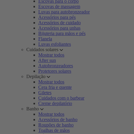
Escovas para o corpo
Escovas de massagem
Luvas para autobronzeador
Acessórios para pés
Acessórios de cuidado
Acessórios para unhas
Bijuteria para mãos e pés
Flanela
Luvas esfoliantes
Cuidados solares
Mostrar todos
After sun
Autobronzeadores
Protetores solares
Depilação
Mostrar todos
Cera fria e quente
Giletes
Cuidados com o barbear
Creme depilatório
Banho
Mostrar todos
Acessórios de banho
Roupões de banho
Toalhas de mãos