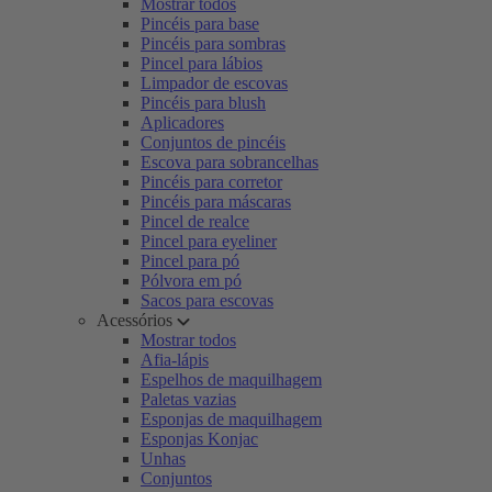
Mostrar todos
Pincéis para base
Pincéis para sombras
Pincel para lábios
Limpador de escovas
Pincéis para blush
Aplicadores
Conjuntos de pincéis
Escova para sobrancelhas
Pincéis para corretor
Pincéis para máscaras
Pincel de realce
Pincel para eyeliner
Pincel para pó
Pólvora em pó
Sacos para escovas
Acessórios
Mostrar todos
Afia-lápis
Espelhos de maquilhagem
Paletas vazias
Esponjas de maquilhagem
Esponjas Konjac
Unhas
Conjuntos