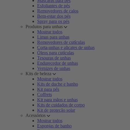
Máscaras para pés
Esfoliantes de pés
Removedores de calos
Bem-estar dos pés
Spray para os pés
Produtos para unhas
Mostrar todos
Limas para unhas
Removedores de cutículas
Corta-unhas e alicates de unhas
Óleos para cutículas
Tesouras de unhas
Endurecedor de unhas
Vernizes de unhas
Kits de beleza
Mostrar todos
Kits de duche e banho
Kit para pés
Coffrets
Kit para mãos e unhas
Kits de cuidados de corpo
Kit de proteção solar
Acessórios
Mostrar todos
Esponjas de banho