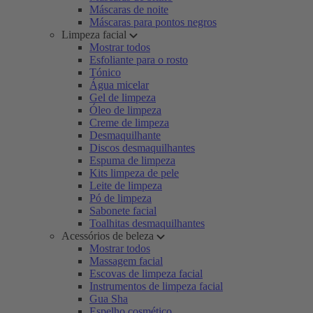
Máscaras de noite
Máscaras para pontos negros
Limpeza facial
Mostrar todos
Esfoliante para o rosto
Tónico
Água micelar
Gel de limpeza
Óleo de limpeza
Creme de limpeza
Desmaquilhante
Discos desmaquilhantes
Espuma de limpeza
Kits limpeza de pele
Leite de limpeza
Pó de limpeza
Sabonete facial
Toalhitas desmaquilhantes
Acessórios de beleza
Mostrar todos
Massagem facial
Escovas de limpeza facial
Instrumentos de limpeza facial
Gua Sha
Espelho cosmético