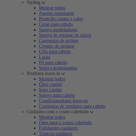
Styling
Mostrar todos
Agente espumante
Proteção contra o calor
Ceras para cabelo
Sprays modeladores
Sprays de retoque de raízes
Conjuntos de styling
Cremes de pentear
Géis para cabelo
Lacas
Pó para cabelo
Sprays texturizantes
Produtos leave-in
Mostrar todos
Óleo capilar
Soro capilar
Sprays para cabelo
Condicionadores leave-in
Conjuntos de produtos para cabelo
Cuidados com o couro cabeludo
Mostrar todos
Óleo para o couro cabeludo
Esfoliantes capilares
Tónicos capilares