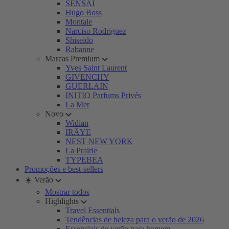
SENSAI
Hugo Boss
Montale
Narciso Rodriguez
Shiseido
Rabanne
Marcas Premium
Yves Saint Laurent
GIVENCHY
GUERLAIN
INITIO Parfums Privés
La Mer
Novo
Widian
IRÄYE
NEST NEW YORK
La Prairie
TYPEBEA
Promoções e best-sellers
☀️ Verão
Mostrar todos
Highlights
Travel Essentials
Tendências de beleza para o verão de 2026
Essenciais de verão para homem