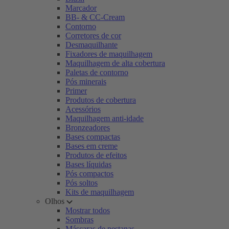
Marcador
BB- & CC-Cream
Contorno
Corretores de cor
Desmaquilhante
Fixadores de maquilhagem
Maquilhagem de alta cobertura
Paletas de contorno
Pós minerais
Primer
Produtos de cobertura
Acessórios
Maquilhagem anti-idade
Bronzeadores
Bases compactas
Bases em creme
Produtos de efeitos
Bases líquidas
Pós compactos
Pós soltos
Kits de maquilhagem
Olhos
Mostrar todos
Sombras
Máscaras de pestanas