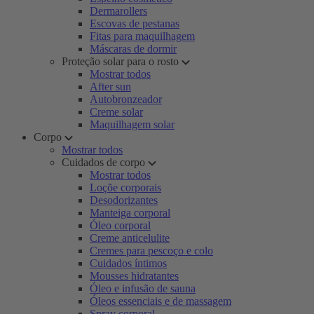
Dermarollers
Escovas de pestanas
Fitas para maquilhagem
Máscaras de dormir
Proteção solar para o rosto
Mostrar todos
After sun
Autobronzeador
Creme solar
Maquilhagem solar
Corpo
Mostrar todos
Cuidados de corpo
Mostrar todos
Loçõe corporais
Desodorizantes
Manteiga corporal
Óleo corporal
Creme anticelulite
Cremes para pescoço e colo
Cuidados íntimos
Mousses hidratantes
Óleo e infusão de sauna
Óleos essenciais e de massagem
Spray corporal