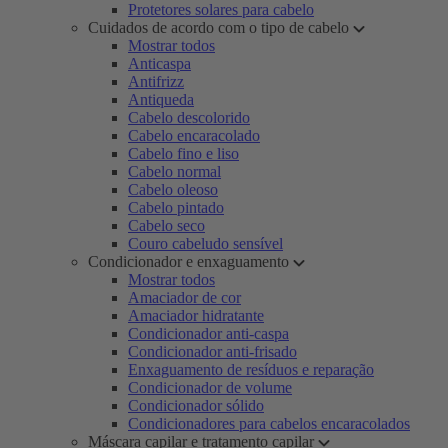
Protetores solares para cabelo
Cuidados de acordo com o tipo de cabelo
Mostrar todos
Anticaspa
Antifrizz
Antiqueda
Cabelo descolorido
Cabelo encaracolado
Cabelo fino e liso
Cabelo normal
Cabelo oleoso
Cabelo pintado
Cabelo seco
Couro cabeludo sensível
Condicionador e enxaguamento
Mostrar todos
Amaciador de cor
Amaciador hidratante
Condicionador anti-caspa
Condicionador anti-frisado
Enxaguamento de resíduos e reparação
Condicionador de volume
Condicionador sólido
Condicionadores para cabelos encaracolados
Máscara capilar e tratamento capilar