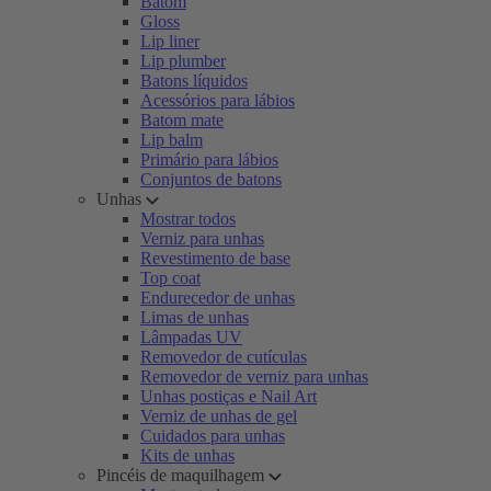
Batom
Gloss
Lip liner
Lip plumber
Batons líquidos
Acessórios para lábios
Batom mate
Lip balm
Primário para lábios
Conjuntos de batons
Unhas
Mostrar todos
Verniz para unhas
Revestimento de base
Top coat
Endurecedor de unhas
Limas de unhas
Lâmpadas UV
Removedor de cutículas
Removedor de verniz para unhas
Unhas postiças e Nail Art
Verniz de unhas de gel
Cuidados para unhas
Kits de unhas
Pincéis de maquilhagem