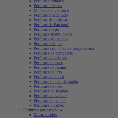
Perfumes frutados
Perfumes frescos
Molécula de perfume
Perfume amadeirado
Perfume de almíscar
Perfume de Patchouli
Perfume em pó
Perfumes abaunilhados
Perfumes aromáticos
Perfumes Chipre
Perfumes com cheiro a roupa lavada
Perfumes de bergamota
Perfumes de citrinos
Perfumes de coco
Perfumes de jasmim
Perfumes de lírio
Perfumes de maçã
Perfumes de pau-de-águila
Perfumes de rosa
Perfumes de sândalo
Perfumes de vetiver
Perfumes de violeta
Perfumes picantes
Perfumes por estação
Mostrar todos