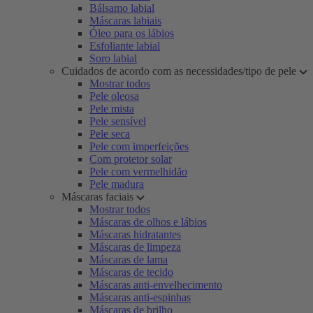
Bálsamo labial
Máscaras labiais
Óleo para os lábios
Esfoliante labial
Soro labial
Cuidados de acordo com as necessidades/tipo de pele
Mostrar todos
Pele oleosa
Pele mista
Pele sensível
Pele seca
Pele com imperfeições
Com protetor solar
Pele com vermelhidão
Pele madura
Máscaras faciais
Mostrar todos
Máscaras de olhos e lábios
Máscaras hidratantes
Máscaras de limpeza
Máscaras de lama
Máscaras de tecido
Máscaras anti-envelhecimento
Máscaras anti-espinhas
Máscaras de brilho