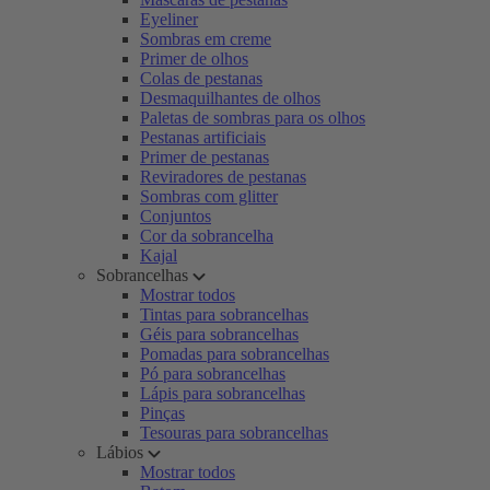
Eyeliner
Sombras em creme
Primer de olhos
Colas de pestanas
Desmaquilhantes de olhos
Paletas de sombras para os olhos
Pestanas artificiais
Primer de pestanas
Reviradores de pestanas
Sombras com glitter
Conjuntos
Cor da sobrancelha
Kajal
Sobrancelhas
Mostrar todos
Tintas para sobrancelhas
Géis para sobrancelhas
Pomadas para sobrancelhas
Pó para sobrancelhas
Lápis para sobrancelhas
Pinças
Tesouras para sobrancelhas
Lábios
Mostrar todos