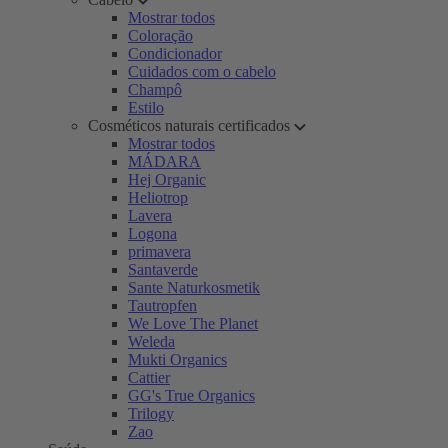
Mostrar todos
Coloração
Condicionador
Cuidados com o cabelo
Champô
Estilo
Cosméticos naturais certificados
Mostrar todos
MÁDARA
Hej Organic
Heliotrop
Lavera
Logona
primavera
Santaverde
Sante Naturkosmetik
Tautropfen
We Love The Planet
Weleda
Mukti Organics
Cattier
GG's True Organics
Trilogy
Zao