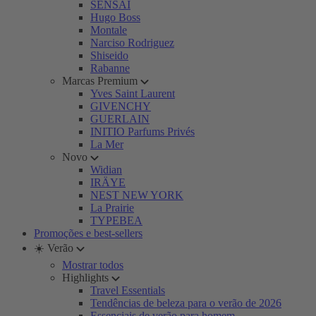
SENSAI
Hugo Boss
Montale
Narciso Rodriguez
Shiseido
Rabanne
Marcas Premium
Yves Saint Laurent
GIVENCHY
GUERLAIN
INITIO Parfums Privés
La Mer
Novo
Widian
IRÄYE
NEST NEW YORK
La Prairie
TYPEBEA
Promoções e best-sellers
☀️ Verão
Mostrar todos
Highlights
Travel Essentials
Tendências de beleza para o verão de 2026
Essenciais de verão para homem