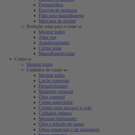
Dermarollers
Escovas de pestanas
Fitas para maquilhagem
Máscaras de dormir
Proteção solar para o rosto
Mostrar todos
After sun
Autobronzeador
Creme solar
Maquilhagem solar
Corpo
Mostrar todos
Cuidados de corpo
Mostrar todos
Loçõe corporais
Desodorizantes
Manteiga corporal
Óleo corporal
Creme anticelulite
Cremes para pescoço e colo
Cuidados íntimos
Mousses hidratantes
Óleo e infusão de sauna
Óleos essenciais e de massagem
Spray corporal