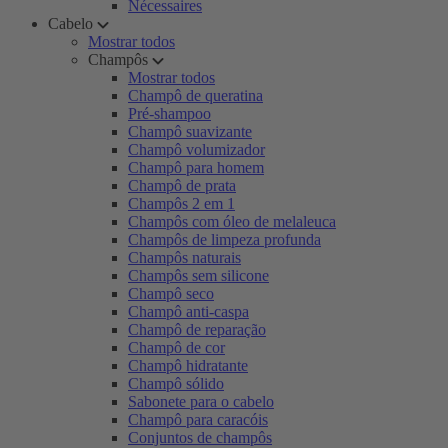
Nécessaires
Cabelo
Mostrar todos
Champôs
Mostrar todos
Champô de queratina
Pré-shampoo
Champô suavizante
Champô volumizador
Champô para homem
Champô de prata
Champôs 2 em 1
Champôs com óleo de melaleuca
Champôs de limpeza profunda
Champôs naturais
Champôs sem silicone
Champô seco
Champô anti-caspa
Champô de reparação
Champô de cor
Champô hidratante
Champô sólido
Sabonete para o cabelo
Champô para caracóis
Conjuntos de champôs