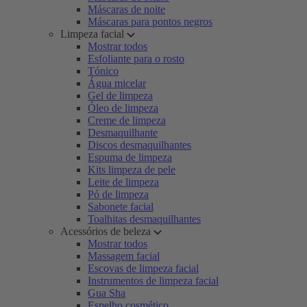
Máscaras de noite
Máscaras para pontos negros
Limpeza facial
Mostrar todos
Esfoliante para o rosto
Tónico
Água micelar
Gel de limpeza
Óleo de limpeza
Creme de limpeza
Desmaquilhante
Discos desmaquilhantes
Espuma de limpeza
Kits limpeza de pele
Leite de limpeza
Pó de limpeza
Sabonete facial
Toalhitas desmaquilhantes
Acessórios de beleza
Mostrar todos
Massagem facial
Escovas de limpeza facial
Instrumentos de limpeza facial
Gua Sha
Espelho cosmético