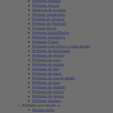
Perfumes frutados
Perfumes frescos
Molécula de perfume
Perfume amadeirado
Perfume de almíscar
Perfume de Patchouli
Perfume em pó
Perfumes abaunilhados
Perfumes aromáticos
Perfumes Chipre
Perfumes com cheiro a roupa lavada
Perfumes de bergamota
Perfumes de citrinos
Perfumes de coco
Perfumes de jasmim
Perfumes de lírio
Perfumes de maçã
Perfumes de pau-de-águila
Perfumes de rosa
Perfumes de sândalo
Perfumes de vetiver
Perfumes de violeta
Perfumes picantes
Perfumes por estação
Mostrar todos