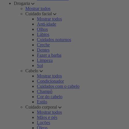
Drogaria
Mostrar todos
Cuidado facial
Mostrar todos
Anti-idade
Olhos
Lábios
Cuidados noturnos
Creche
Dentes
Fazer a barba
Limpeza
Sol
Cabelo
Mostrar todos
Condicionador
Cuidados com o cabelo
Champô
Cor do cabelo
Estilo
Cuidado corporal
Mostrar todos
Mãos e pés
Loções
Óleos