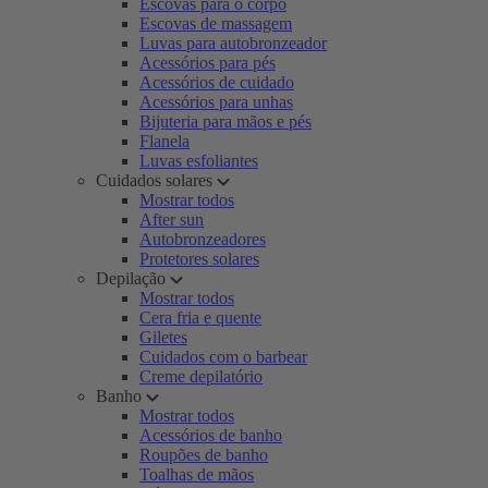
Escovas para o corpo
Escovas de massagem
Luvas para autobronzeador
Acessórios para pés
Acessórios de cuidado
Acessórios para unhas
Bijuteria para mãos e pés
Flanela
Luvas esfoliantes
Cuidados solares
Mostrar todos
After sun
Autobronzeadores
Protetores solares
Depilação
Mostrar todos
Cera fria e quente
Giletes
Cuidados com o barbear
Creme depilatório
Banho
Mostrar todos
Acessórios de banho
Roupões de banho
Toalhas de mãos