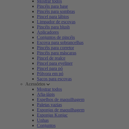
Mostrar todos
Pincéis para base
Pincéis para sombras
Pincel para lábios
Limpador de escovas
Pincéis para blush
Aplicadores
Conjuntos de pincéis
Escova para sobrancelhas
Pincéis para corretor
Pincéis para máscaras
Pincel de realce
Pincel para eyeliner
Pincel para pó
Pólvora em pó
Sacos para escovas
Acessórios
Mostrar todos
Afia-lápis
Espelhos de maquilhagem
Paletas vazias
Esponjas de maquilhagem
Esponjas Konjac
Unhas
Conjuntos