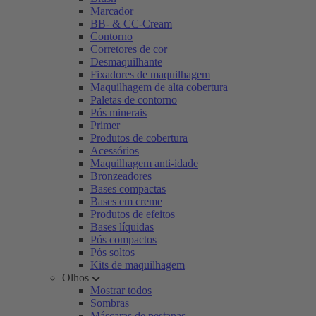
Marcador
BB- & CC-Cream
Contorno
Corretores de cor
Desmaquilhante
Fixadores de maquilhagem
Maquilhagem de alta cobertura
Paletas de contorno
Pós minerais
Primer
Produtos de cobertura
Acessórios
Maquilhagem anti-idade
Bronzeadores
Bases compactas
Bases em creme
Produtos de efeitos
Bases líquidas
Pós compactos
Pós soltos
Kits de maquilhagem
Olhos
Mostrar todos
Sombras
Máscaras de pestanas