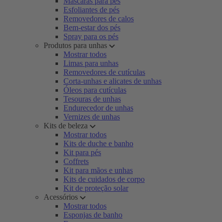
Máscaras para pés
Esfoliantes de pés
Removedores de calos
Bem-estar dos pés
Spray para os pés
Produtos para unhas
Mostrar todos
Limas para unhas
Removedores de cutículas
Corta-unhas e alicates de unhas
Óleos para cutículas
Tesouras de unhas
Endurecedor de unhas
Vernizes de unhas
Kits de beleza
Mostrar todos
Kits de duche e banho
Kit para pés
Coffrets
Kit para mãos e unhas
Kits de cuidados de corpo
Kit de proteção solar
Acessórios
Mostrar todos
Esponjas de banho