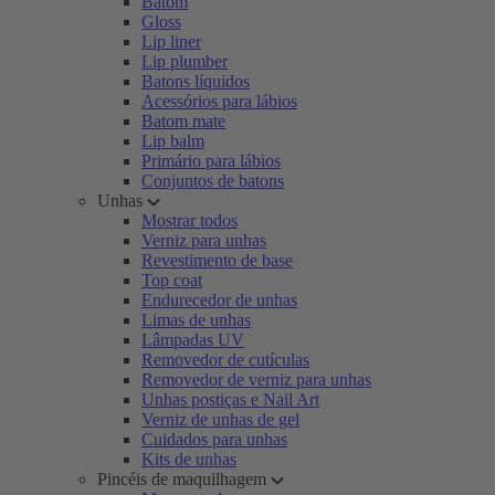
Batom
Gloss
Lip liner
Lip plumber
Batons líquidos
Acessórios para lábios
Batom mate
Lip balm
Primário para lábios
Conjuntos de batons
Unhas
Mostrar todos
Verniz para unhas
Revestimento de base
Top coat
Endurecedor de unhas
Limas de unhas
Lâmpadas UV
Removedor de cutículas
Removedor de verniz para unhas
Unhas postiças e Nail Art
Verniz de unhas de gel
Cuidados para unhas
Kits de unhas
Pincéis de maquilhagem