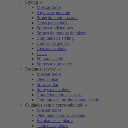
Styling
Mostrar todos
Agente espumante
Proteção contra o calor
Ceras para cabelo
Sprays modeladores
Sprays de retoque de raízes
Conjuntos de styling
Cremes de pentear
Géis para cabelo
Lacas
Pó para cabelo
Sprays texturizantes
Produtos leave-in
Mostrar todos
Óleo capilar
Soro capilar
Sprays para cabelo
Condicionadores leave-in
Conjuntos de produtos para cabelo
Cuidados com o couro cabeludo
Mostrar todos
Óleo para o couro cabeludo
Esfoliantes capilares
Tónicos capilares