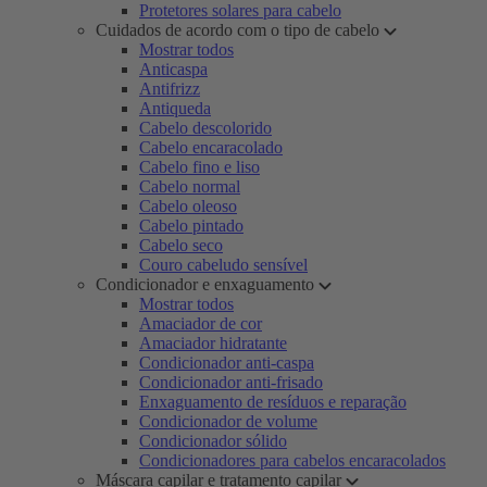
Protetores solares para cabelo
Cuidados de acordo com o tipo de cabelo
Mostrar todos
Anticaspa
Antifrizz
Antiqueda
Cabelo descolorido
Cabelo encaracolado
Cabelo fino e liso
Cabelo normal
Cabelo oleoso
Cabelo pintado
Cabelo seco
Couro cabeludo sensível
Condicionador e enxaguamento
Mostrar todos
Amaciador de cor
Amaciador hidratante
Condicionador anti-caspa
Condicionador anti-frisado
Enxaguamento de resíduos e reparação
Condicionador de volume
Condicionador sólido
Condicionadores para cabelos encaracolados
Máscara capilar e tratamento capilar