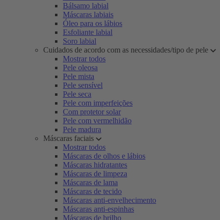
Bálsamo labial
Máscaras labiais
Óleo para os lábios
Esfoliante labial
Soro labial
Cuidados de acordo com as necessidades/tipo de pele
Mostrar todos
Pele oleosa
Pele mista
Pele sensível
Pele seca
Pele com imperfeições
Com protetor solar
Pele com vermelhidão
Pele madura
Máscaras faciais
Mostrar todos
Máscaras de olhos e lábios
Máscaras hidratantes
Máscaras de limpeza
Máscaras de lama
Máscaras de tecido
Máscaras anti-envelhecimento
Máscaras anti-espinhas
Máscaras de brilho