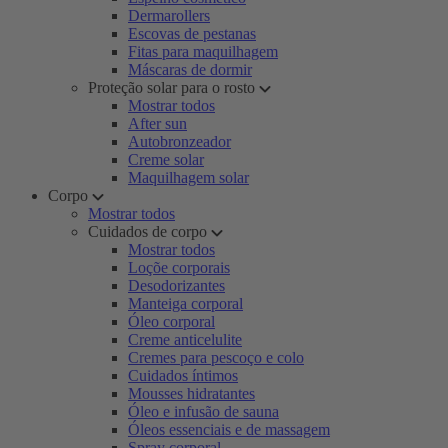
Dermarollers
Escovas de pestanas
Fitas para maquilhagem
Máscaras de dormir
Proteção solar para o rosto
Mostrar todos
After sun
Autobronzeador
Creme solar
Maquilhagem solar
Corpo
Mostrar todos
Cuidados de corpo
Mostrar todos
Loçõe corporais
Desodorizantes
Manteiga corporal
Óleo corporal
Creme anticelulite
Cremes para pescoço e colo
Cuidados íntimos
Mousses hidratantes
Óleo e infusão de sauna
Óleos essenciais e de massagem
Spray corporal