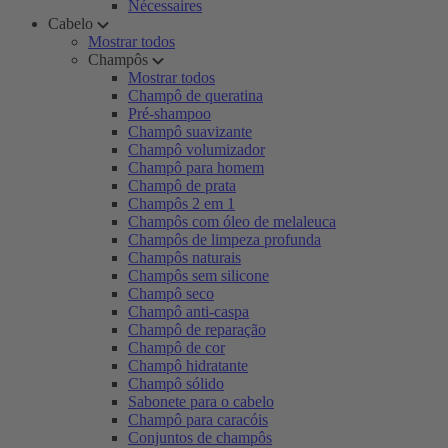
Nécessaires
Cabelo
Mostrar todos
Champôs
Mostrar todos
Champô de queratina
Pré-shampoo
Champô suavizante
Champô volumizador
Champô para homem
Champô de prata
Champôs 2 em 1
Champôs com óleo de melaleuca
Champôs de limpeza profunda
Champôs naturais
Champôs sem silicone
Champô seco
Champô anti-caspa
Champô de reparação
Champô de cor
Champô hidratante
Champô sólido
Sabonete para o cabelo
Champô para caracóis
Conjuntos de champôs