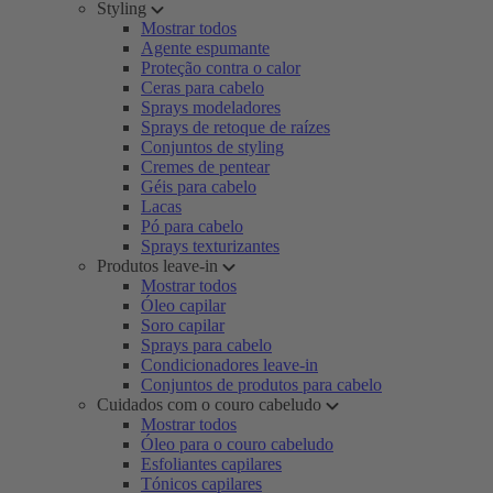
Styling
Mostrar todos
Agente espumante
Proteção contra o calor
Ceras para cabelo
Sprays modeladores
Sprays de retoque de raízes
Conjuntos de styling
Cremes de pentear
Géis para cabelo
Lacas
Pó para cabelo
Sprays texturizantes
Produtos leave-in
Mostrar todos
Óleo capilar
Soro capilar
Sprays para cabelo
Condicionadores leave-in
Conjuntos de produtos para cabelo
Cuidados com o couro cabeludo
Mostrar todos
Óleo para o couro cabeludo
Esfoliantes capilares
Tónicos capilares