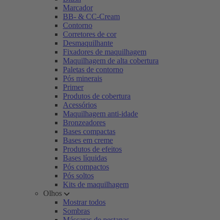
Marcador
BB- & CC-Cream
Contorno
Corretores de cor
Desmaquilhante
Fixadores de maquilhagem
Maquilhagem de alta cobertura
Paletas de contorno
Pós minerais
Primer
Produtos de cobertura
Acessórios
Maquilhagem anti-idade
Bronzeadores
Bases compactas
Bases em creme
Produtos de efeitos
Bases líquidas
Pós compactos
Pós soltos
Kits de maquilhagem
Olhos
Mostrar todos
Sombras
Máscaras de pestanas