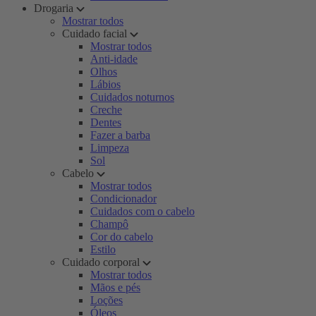
Drogaria
Mostrar todos
Cuidado facial
Mostrar todos
Anti-idade
Olhos
Lábios
Cuidados noturnos
Creche
Dentes
Fazer a barba
Limpeza
Sol
Cabelo
Mostrar todos
Condicionador
Cuidados com o cabelo
Champô
Cor do cabelo
Estilo
Cuidado corporal
Mostrar todos
Mãos e pés
Loções
Óleos