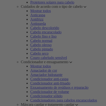
Protetores solares para cabelo
Cuidados de acordo com o tipo de cabelo
Mostrar todos
Anticaspa
Antifrizz
Antiqueda
Cabelo descolorido
Cabelo encaracolado
Cabelo fino e liso
Cabelo normal
Cabelo oleoso
Cabelo pintado
Cabelo seco
Couro cabeludo sensível
Condicionador e enxaguamento
Mostrar todos
Amaciador de cor
Amaciador hidratante
Condicionador anti-caspa
Condicionador anti-frisado
Enxaguamento de resíduos e reparação
Condicionador de volume
Condicionador sólido
Condicionadores para cabelos encaracolados
Máscara capilar e tratamento capilar