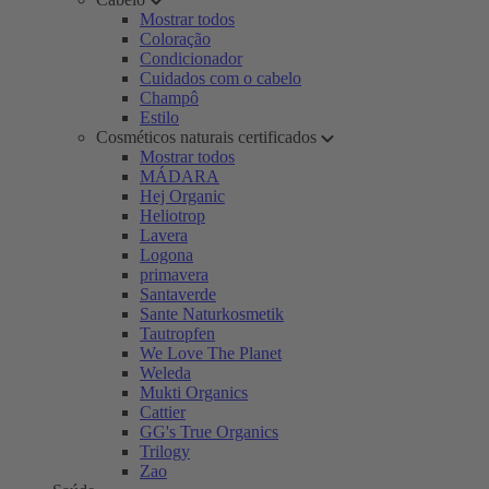
Mostrar todos
Coloração
Condicionador
Cuidados com o cabelo
Champô
Estilo
Cosméticos naturais certificados
Mostrar todos
MÁDARA
Hej Organic
Heliotrop
Lavera
Logona
primavera
Santaverde
Sante Naturkosmetik
Tautropfen
We Love The Planet
Weleda
Mukti Organics
Cattier
GG's True Organics
Trilogy
Zao