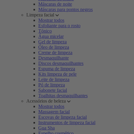
Máscaras de noite
Máscaras para pontos negros
Limpeza facial
Mostrar todos
Esfoliante para o rosto
Tónico
Água micelar
Gel de limpeza
Óleo de limpeza
Creme de limpeza
Desmaquilhante
Discos desmaquilhantes
Espuma de limpeza
Kits limpeza de pele
Leite de limpeza
Pó de limpeza
Sabonete facial
Toalhitas desmaquilhantes
Acessórios de beleza
Mostrar todos
Massagem facial
Escovas de limpeza facial
Instrumentos de limpeza facial
Gua Sha
Espelho cosmético