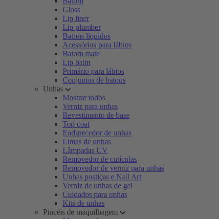
Batom
Gloss
Lip liner
Lip plumber
Batons líquidos
Acessórios para lábios
Batom mate
Lip balm
Primário para lábios
Conjuntos de batons
Unhas
Mostrar todos
Verniz para unhas
Revestimento de base
Top coat
Endurecedor de unhas
Limas de unhas
Lâmpadas UV
Removedor de cutículas
Removedor de verniz para unhas
Unhas postiças e Nail Art
Verniz de unhas de gel
Cuidados para unhas
Kits de unhas
Pincéis de maquilhagem