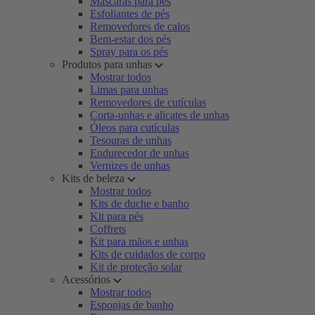
Máscaras para pés
Esfoliantes de pés
Removedores de calos
Bem-estar dos pés
Spray para os pés
Produtos para unhas
Mostrar todos
Limas para unhas
Removedores de cutículas
Corta-unhas e alicates de unhas
Óleos para cutículas
Tesouras de unhas
Endurecedor de unhas
Vernizes de unhas
Kits de beleza
Mostrar todos
Kits de duche e banho
Kit para pés
Coffrets
Kit para mãos e unhas
Kits de cuidados de corpo
Kit de proteção solar
Acessórios
Mostrar todos
Esponjas de banho