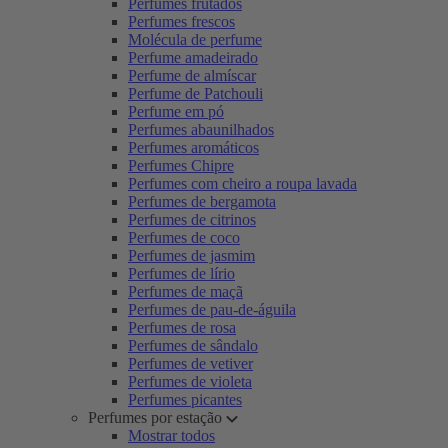
Perfumes frutados
Perfumes frescos
Molécula de perfume
Perfume amadeirado
Perfume de almíscar
Perfume de Patchouli
Perfume em pó
Perfumes abaunilhados
Perfumes aromáticos
Perfumes Chipre
Perfumes com cheiro a roupa lavada
Perfumes de bergamota
Perfumes de citrinos
Perfumes de coco
Perfumes de jasmim
Perfumes de lírio
Perfumes de maçã
Perfumes de pau-de-águila
Perfumes de rosa
Perfumes de sândalo
Perfumes de vetiver
Perfumes de violeta
Perfumes picantes
Perfumes por estação
Mostrar todos