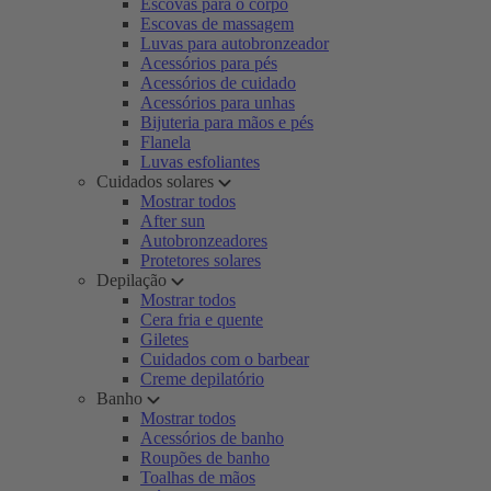
Escovas para o corpo
Escovas de massagem
Luvas para autobronzeador
Acessórios para pés
Acessórios de cuidado
Acessórios para unhas
Bijuteria para mãos e pés
Flanela
Luvas esfoliantes
Cuidados solares
Mostrar todos
After sun
Autobronzeadores
Protetores solares
Depilação
Mostrar todos
Cera fria e quente
Giletes
Cuidados com o barbear
Creme depilatório
Banho
Mostrar todos
Acessórios de banho
Roupões de banho
Toalhas de mãos