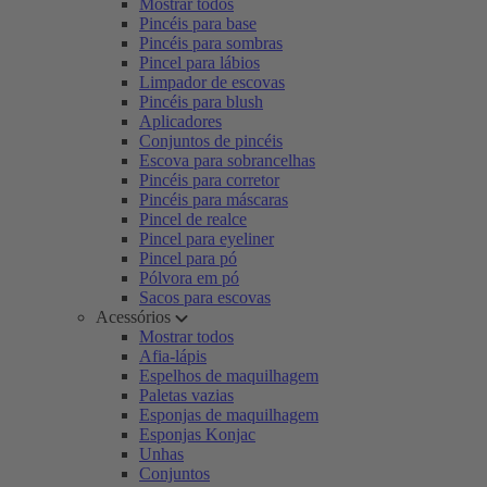
Mostrar todos
Pincéis para base
Pincéis para sombras
Pincel para lábios
Limpador de escovas
Pincéis para blush
Aplicadores
Conjuntos de pincéis
Escova para sobrancelhas
Pincéis para corretor
Pincéis para máscaras
Pincel de realce
Pincel para eyeliner
Pincel para pó
Pólvora em pó
Sacos para escovas
Acessórios
Mostrar todos
Afia-lápis
Espelhos de maquilhagem
Paletas vazias
Esponjas de maquilhagem
Esponjas Konjac
Unhas
Conjuntos