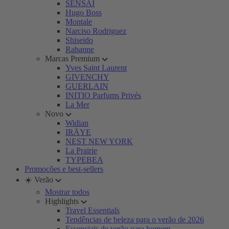
SENSAI
Hugo Boss
Montale
Narciso Rodriguez
Shiseido
Rabanne
Marcas Premium
Yves Saint Laurent
GIVENCHY
GUERLAIN
INITIO Parfums Privés
La Mer
Novo
Widian
IRÄYE
NEST NEW YORK
La Prairie
TYPEBEA
Promoções e best-sellers
☀️ Verão
Mostrar todos
Highlights
Travel Essentials
Tendências de beleza para o verão de 2026
Essenciais de verão para homem