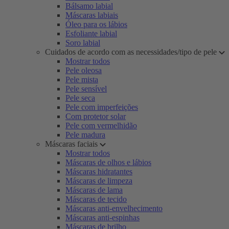
Bálsamo labial
Máscaras labiais
Óleo para os lábios
Esfoliante labial
Soro labial
Cuidados de acordo com as necessidades/tipo de pele
Mostrar todos
Pele oleosa
Pele mista
Pele sensível
Pele seca
Pele com imperfeições
Com protetor solar
Pele com vermelhidão
Pele madura
Máscaras faciais
Mostrar todos
Máscaras de olhos e lábios
Máscaras hidratantes
Máscaras de limpeza
Máscaras de lama
Máscaras de tecido
Máscaras anti-envelhecimento
Máscaras anti-espinhas
Máscaras de brilho