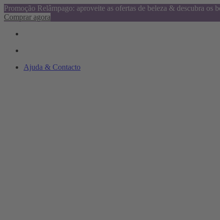
Promoção Relâmpago: aproveite as ofertas de beleza & descubra os be
Comprar agora
Ajuda & Contacto