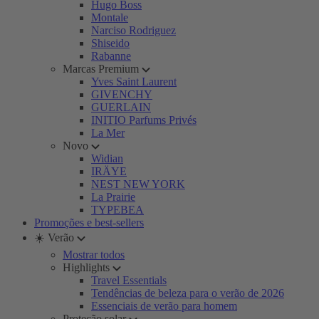
Hugo Boss
Montale
Narciso Rodriguez
Shiseido
Rabanne
Marcas Premium
Yves Saint Laurent
GIVENCHY
GUERLAIN
INITIO Parfums Privés
La Mer
Novo
Widian
IRÄYE
NEST NEW YORK
La Prairie
TYPEBEA
Promoções e best-sellers
☀️ Verão
Mostrar todos
Highlights
Travel Essentials
Tendências de beleza para o verão de 2026
Essenciais de verão para homem
Proteção solar