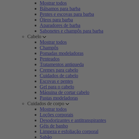
Mostrar todos
Bálsamos para barba
Pentes e escovas para barba
Óleos para barba
Aparadores de barba
Sabonetes e champôs para barba
Cabelo
Mostrar todos
Champôs
Pomadas modeladoras
Penteados
Tratamentos antiqueda
Cremes para cabelo
Cuidados de cabelo
Escovas e pentes
Gel para o cabelo
Máquina de cortar cabelo
Pastas modeladoras
Cuidados de corpo
Mostrar todos
Loções corporais
Desodorizantes e antitranspirantes
Géis de banho
Limpeza e esfoliação corporal
Sabão