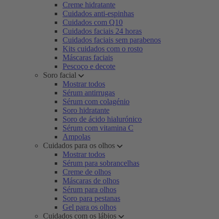
Creme hidratante
Cuidados anti-espinhas
Cuidados com Q10
Cuidados faciais 24 horas
Cuidados faciais sem parabenos
Kits cuidados com o rosto
Máscaras faciais
Pescoço e decote
Soro facial
Mostrar todos
Sérum antirrugas
Sérum com colagénio
Soro hidratante
Soro de ácido hialurónico
Sérum com vitamina C
Ampolas
Cuidados para os olhos
Mostrar todos
Sérum para sobrancelhas
Creme de olhos
Máscaras de olhos
Sérum para olhos
Soro para pestanas
Gel para os olhos
Cuidados com os lábios