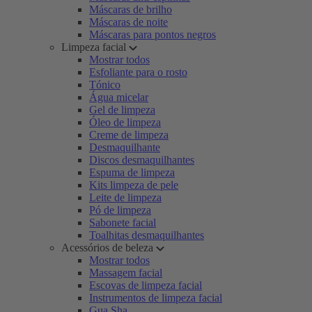
Máscaras de brilho
Máscaras de noite
Máscaras para pontos negros
Limpeza facial
Mostrar todos
Esfoliante para o rosto
Tónico
Água micelar
Gel de limpeza
Óleo de limpeza
Creme de limpeza
Desmaquilhante
Discos desmaquilhantes
Espuma de limpeza
Kits limpeza de pele
Leite de limpeza
Pó de limpeza
Sabonete facial
Toalhitas desmaquilhantes
Acessórios de beleza
Mostrar todos
Massagem facial
Escovas de limpeza facial
Instrumentos de limpeza facial
Gua Sha