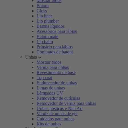
Mostrar todos
Batom
Gloss
Lip liner
Lip plumber
Batons líquidos
Acessórios para lábios
Batom mate
Lip balm
Primário para lábios
Conjuntos de batons
Unhas
Mostrar todos
Verniz para unhas
Revestimento de base
Top coat
Endurecedor de unhas
Limas de unhas
Lâmpadas UV
Removedor de cutículas
Removedor de verniz para unhas
Unhas postiças e Nail Art
Verniz de unhas de gel
Cuidados para unhas
Kits de unhas