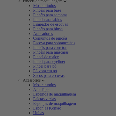
Pincéis de maquilhagem
Mostrar todos
Pincéis para base
Pincéis para sombras
Pincel para lábios
Limpador de escovas
Pincéis para blush
Aplicadores
Conjuntos de pincéis
Escova para sobrancelhas
Pincéis para corretor
Pincéis para máscaras
Pincel de realce
Pincel para eyeliner
Pincel para pó
Pólvora em pó
Sacos para escovas
Acessórios
Mostrar todos
Afia-lápis
Espelhos de maquilhagem
Paletas vazias
Esponjas de maquilhagem
Esponjas Konjac
Unhas