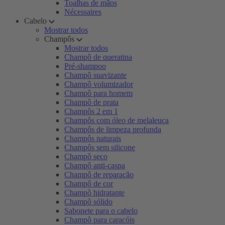
Toalhas de mãos
Nécessaires
Cabelo
Mostrar todos
Champôs
Mostrar todos
Champô de queratina
Pré-shampoo
Champô suavizante
Champô volumizador
Champô para homem
Champô de prata
Champôs 2 em 1
Champôs com óleo de melaleuca
Champôs de limpeza profunda
Champôs naturais
Champôs sem silicone
Champô seco
Champô anti-caspa
Champô de reparação
Champô de cor
Champô hidratante
Champô sólido
Sabonete para o cabelo
Champô para caracóis