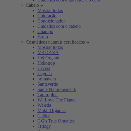
Cabelo
Mostrar todos
Coloração
Condicionador
Cuidados com o cabelo
Champô
Estilo
Cosméticos naturais certificados
Mostrar todos
MÁDARA
Hej Organic
Heliotrop
Lavera
Logona
primavera
Santaverde
Sante Naturkosmetik
Tautropfen
We Love The Planet
Weleda
Mukti Organics
Cattier
GG's True Organics
Trilogy