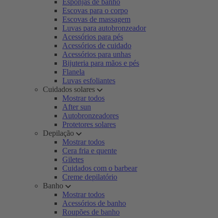
Esponjas de banho
Escovas para o corpo
Escovas de massagem
Luvas para autobronzeador
Acessórios para pés
Acessórios de cuidado
Acessórios para unhas
Bijuteria para mãos e pés
Flanela
Luvas esfoliantes
Cuidados solares
Mostrar todos
After sun
Autobronzeadores
Protetores solares
Depilação
Mostrar todos
Cera fria e quente
Giletes
Cuidados com o barbear
Creme depilatório
Banho
Mostrar todos
Acessórios de banho
Roupões de banho