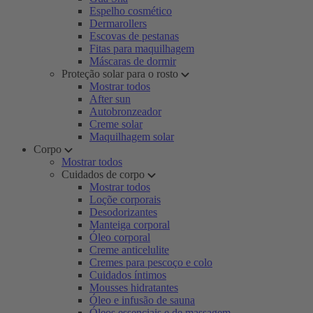
Espelho cosmético
Dermarollers
Escovas de pestanas
Fitas para maquilhagem
Máscaras de dormir
Proteção solar para o rosto
Mostrar todos
After sun
Autobronzeador
Creme solar
Maquilhagem solar
Corpo
Mostrar todos
Cuidados de corpo
Mostrar todos
Loçõe corporais
Desodorizantes
Manteiga corporal
Óleo corporal
Creme anticelulite
Cremes para pescoço e colo
Cuidados íntimos
Mousses hidratantes
Óleo e infusão de sauna
Óleos essenciais e de massagem