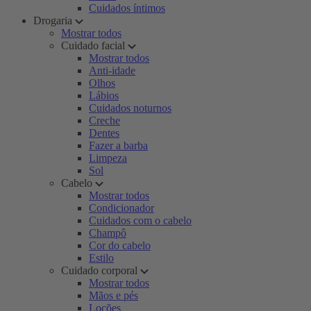
Cuidados íntimos
Drogaria
Mostrar todos
Cuidado facial
Mostrar todos
Anti-idade
Olhos
Lábios
Cuidados noturnos
Creche
Dentes
Fazer a barba
Limpeza
Sol
Cabelo
Mostrar todos
Condicionador
Cuidados com o cabelo
Champô
Cor do cabelo
Estilo
Cuidado corporal
Mostrar todos
Mãos e pés
Loções