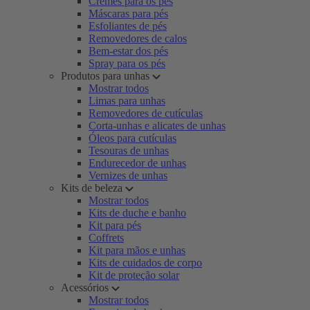
Cremes para os pés
Máscaras para pés
Esfoliantes de pés
Removedores de calos
Bem-estar dos pés
Spray para os pés
Produtos para unhas
Mostrar todos
Limas para unhas
Removedores de cutículas
Corta-unhas e alicates de unhas
Óleos para cutículas
Tesouras de unhas
Endurecedor de unhas
Vernizes de unhas
Kits de beleza
Mostrar todos
Kits de duche e banho
Kit para pés
Coffrets
Kit para mãos e unhas
Kits de cuidados de corpo
Kit de proteção solar
Acessórios
Mostrar todos