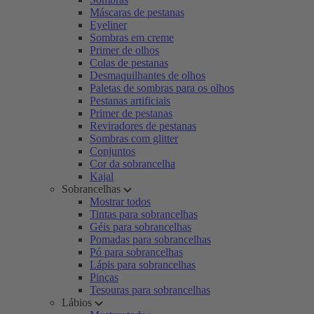
Máscaras de pestanas
Eyeliner
Sombras em creme
Primer de olhos
Colas de pestanas
Desmaquilhantes de olhos
Paletas de sombras para os olhos
Pestanas artificiais
Primer de pestanas
Reviradores de pestanas
Sombras com glitter
Conjuntos
Cor da sobrancelha
Kajal
Sobrancelhas
Mostrar todos
Tintas para sobrancelhas
Géis para sobrancelhas
Pomadas para sobrancelhas
Pó para sobrancelhas
Lápis para sobrancelhas
Pinças
Tesouras para sobrancelhas
Lábios