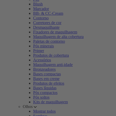
Blush
Marcador
BB- & CC-Cream
Contorno
Corretores de cor
Desmaquilhante
Fixadores de maquilhagem
Maquilhagem de alta cobertura
Paletas de contorno
Pós minerais
Primer
Produtos de cobertura
Acessórios
Maquilhagem anti-idade
Bronzeadores
Bases compactas
Bases em creme
Produtos de efeitos
Bases líquidas
Pós compactos
Pós soltos
Kits de maquilhagem
Olhos
Mostrar todos
Sombras