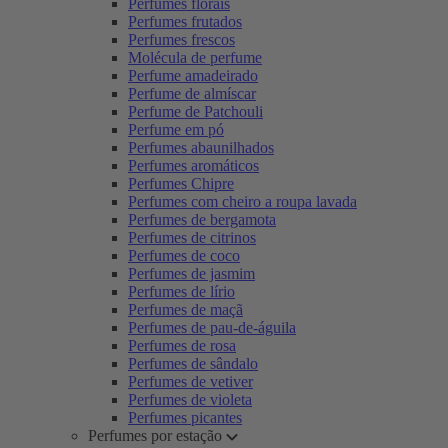
Perfumes florais
Perfumes frutados
Perfumes frescos
Molécula de perfume
Perfume amadeirado
Perfume de almíscar
Perfume de Patchouli
Perfume em pó
Perfumes abaunilhados
Perfumes aromáticos
Perfumes Chipre
Perfumes com cheiro a roupa lavada
Perfumes de bergamota
Perfumes de citrinos
Perfumes de coco
Perfumes de jasmim
Perfumes de lírio
Perfumes de maçã
Perfumes de pau-de-águila
Perfumes de rosa
Perfumes de sândalo
Perfumes de vetiver
Perfumes de violeta
Perfumes picantes
Perfumes por estação