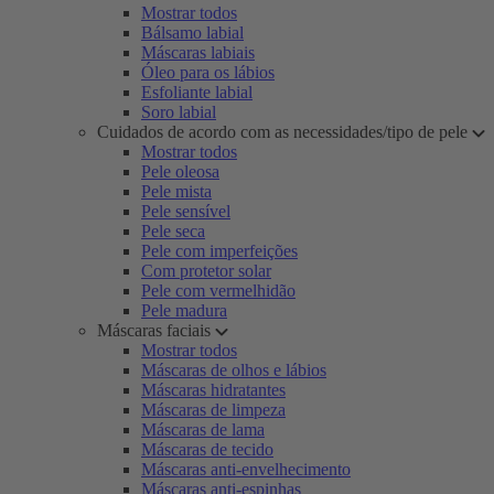
Mostrar todos
Bálsamo labial
Máscaras labiais
Óleo para os lábios
Esfoliante labial
Soro labial
Cuidados de acordo com as necessidades/tipo de pele
Mostrar todos
Pele oleosa
Pele mista
Pele sensível
Pele seca
Pele com imperfeições
Com protetor solar
Pele com vermelhidão
Pele madura
Máscaras faciais
Mostrar todos
Máscaras de olhos e lábios
Máscaras hidratantes
Máscaras de limpeza
Máscaras de lama
Máscaras de tecido
Máscaras anti-envelhecimento
Máscaras anti-espinhas