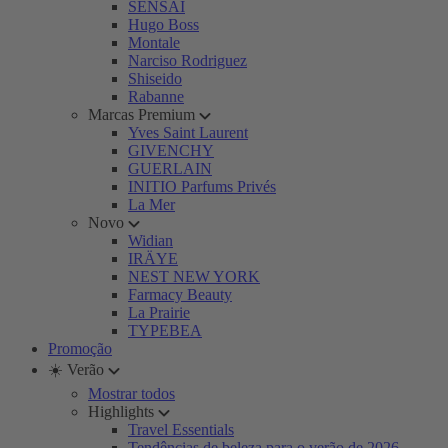
SENSAI
Hugo Boss
Montale
Narciso Rodriguez
Shiseido
Rabanne
Marcas Premium
Yves Saint Laurent
GIVENCHY
GUERLAIN
INITIO Parfums Privés
La Mer
Novo
Widian
IRÄYE
NEST NEW YORK
Farmacy Beauty
La Prairie
TYPEBEA
Promoção
☀️ Verão
Mostrar todos
Highlights
Travel Essentials
Tendências de beleza para o verão de 2026