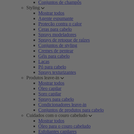
Conjuntos de champôs
Styling
Mostrar todos
Agente espumante
Proteção contra o calor
Ceras para cabelo
Sprays modeladores
Sprays de retoque de raízes
Conjuntos de styling
Cremes de pentear
Géis para cabelo
Lacas
Pó para cabelo
Sprays texturizantes
Produtos leave-in
Mostrar todos
Óleo capilar
Soro capilar
Sprays para cabelo
Condicionadores leave-in
Conjuntos de produtos para cabelo
Cuidados com o couro cabeludo
Mostrar todos
Óleo para o couro cabeludo
Esfoliantes capilares