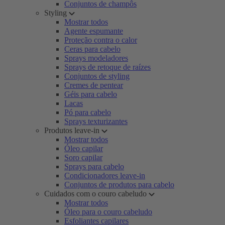
Conjuntos de champôs
Styling
Mostrar todos
Agente espumante
Proteção contra o calor
Ceras para cabelo
Sprays modeladores
Sprays de retoque de raízes
Conjuntos de styling
Cremes de pentear
Géis para cabelo
Lacas
Pó para cabelo
Sprays texturizantes
Produtos leave-in
Mostrar todos
Óleo capilar
Soro capilar
Sprays para cabelo
Condicionadores leave-in
Conjuntos de produtos para cabelo
Cuidados com o couro cabeludo
Mostrar todos
Óleo para o couro cabeludo
Esfoliantes capilares