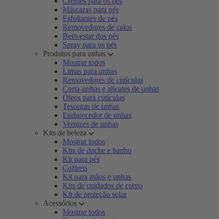
Cremes para os pés
Máscaras para pés
Esfoliantes de pés
Removedores de calos
Bem-estar dos pés
Spray para os pés
Produtos para unhas
Mostrar todos
Limas para unhas
Removedores de cutículas
Corta-unhas e alicates de unhas
Óleos para cutículas
Tesouras de unhas
Endurecedor de unhas
Vernizes de unhas
Kits de beleza
Mostrar todos
Kits de duche e banho
Kit para pés
Coffrets
Kit para mãos e unhas
Kits de cuidados de corpo
Kit de proteção solar
Acessórios
Mostrar todos