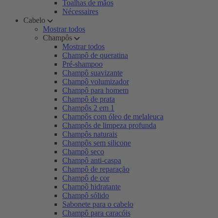
Toalhas de mãos
Nécessaires
Cabelo
Mostrar todos
Champôs
Mostrar todos
Champô de queratina
Pré-shampoo
Champô suavizante
Champô volumizador
Champô para homem
Champô de prata
Champôs 2 em 1
Champôs com óleo de melaleuca
Champôs de limpeza profunda
Champôs naturais
Champôs sem silicone
Champô seco
Champô anti-caspa
Champô de reparação
Champô de cor
Champô hidratante
Champô sólido
Sabonete para o cabelo
Champô para caracóis