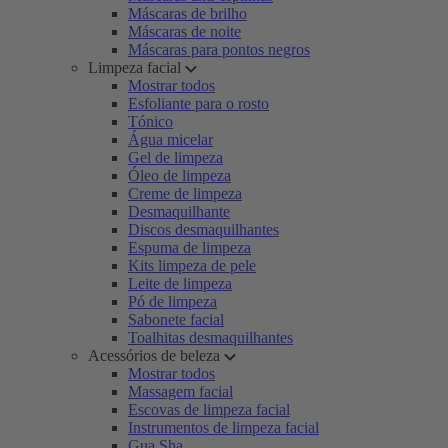
Máscaras de brilho
Máscaras de noite
Máscaras para pontos negros
Limpeza facial
Mostrar todos
Esfoliante para o rosto
Tónico
Água micelar
Gel de limpeza
Óleo de limpeza
Creme de limpeza
Desmaquilhante
Discos desmaquilhantes
Espuma de limpeza
Kits limpeza de pele
Leite de limpeza
Pó de limpeza
Sabonete facial
Toalhitas desmaquilhantes
Acessórios de beleza
Mostrar todos
Massagem facial
Escovas de limpeza facial
Instrumentos de limpeza facial
Gua Sha