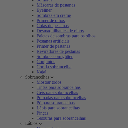
Máscaras de pestanas
Eyeliner
Sombras em creme
Primer de olhos
Colas de pestanas
Desmaquilhantes de olhos
Paletas de sombras para os olhos
Pestanas artificiais
Primer de pestanas
Reviradores de pestanas
Sombras com glitter
Conjuntos
Cor da sobrancelha
Kajal
Sobrancelhas
Mostrar todos
Tintas para sobrancelhas
Géis para sobrancelhas
Pomadas para sobrancelhas
Pó para sobrancelhas
Lápis para sobrancelhas
Pinças
Tesouras para sobrancelhas
Lábios