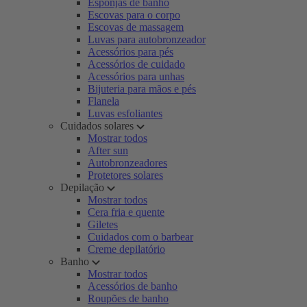
Esponjas de banho
Escovas para o corpo
Escovas de massagem
Luvas para autobronzeador
Acessórios para pés
Acessórios de cuidado
Acessórios para unhas
Bijuteria para mãos e pés
Flanela
Luvas esfoliantes
Cuidados solares
Mostrar todos
After sun
Autobronzeadores
Protetores solares
Depilação
Mostrar todos
Cera fria e quente
Giletes
Cuidados com o barbear
Creme depilatório
Banho
Mostrar todos
Acessórios de banho
Roupões de banho