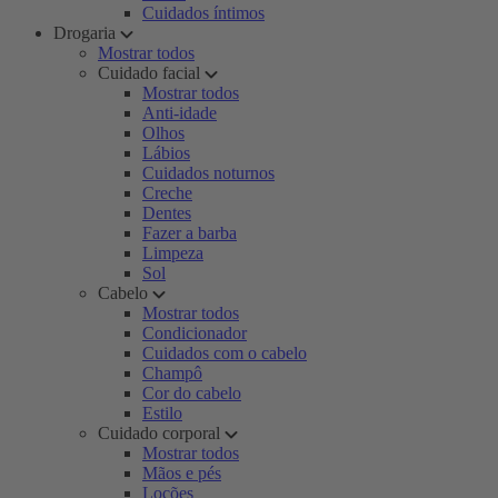
Cuidados íntimos
Drogaria
Mostrar todos
Cuidado facial
Mostrar todos
Anti-idade
Olhos
Lábios
Cuidados noturnos
Creche
Dentes
Fazer a barba
Limpeza
Sol
Cabelo
Mostrar todos
Condicionador
Cuidados com o cabelo
Champô
Cor do cabelo
Estilo
Cuidado corporal
Mostrar todos
Mãos e pés
Loções