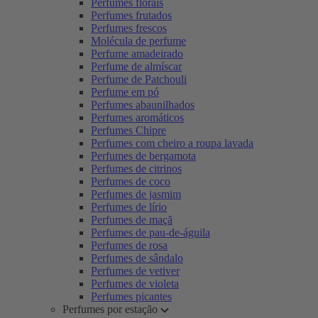
Perfumes florais
Perfumes frutados
Perfumes frescos
Molécula de perfume
Perfume amadeirado
Perfume de almíscar
Perfume de Patchouli
Perfume em pó
Perfumes abaunilhados
Perfumes aromáticos
Perfumes Chipre
Perfumes com cheiro a roupa lavada
Perfumes de bergamota
Perfumes de citrinos
Perfumes de coco
Perfumes de jasmim
Perfumes de lírio
Perfumes de maçã
Perfumes de pau-de-águila
Perfumes de rosa
Perfumes de sândalo
Perfumes de vetiver
Perfumes de violeta
Perfumes picantes
Perfumes por estação