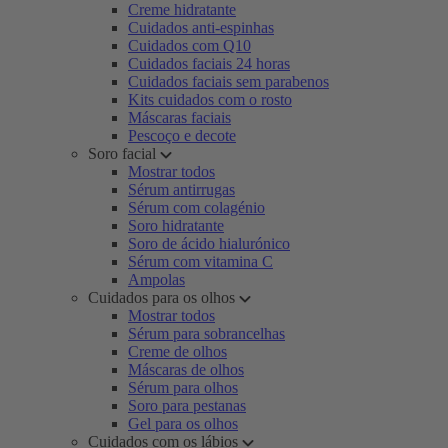
Creme hidratante
Cuidados anti-espinhas
Cuidados com Q10
Cuidados faciais 24 horas
Cuidados faciais sem parabenos
Kits cuidados com o rosto
Máscaras faciais
Pescoço e decote
Soro facial
Mostrar todos
Sérum antirrugas
Sérum com colagénio
Soro hidratante
Soro de ácido hialurónico
Sérum com vitamina C
Ampolas
Cuidados para os olhos
Mostrar todos
Sérum para sobrancelhas
Creme de olhos
Máscaras de olhos
Sérum para olhos
Soro para pestanas
Gel para os olhos
Cuidados com os lábios