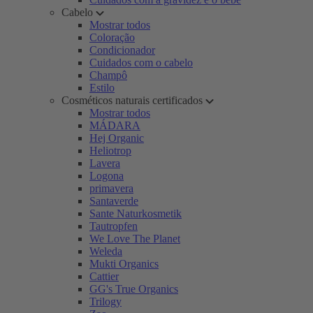
Cabelo
Mostrar todos
Coloração
Condicionador
Cuidados com o cabelo
Champô
Estilo
Cosméticos naturais certificados
Mostrar todos
MÁDARA
Hej Organic
Heliotrop
Lavera
Logona
primavera
Santaverde
Sante Naturkosmetik
Tautropfen
We Love The Planet
Weleda
Mukti Organics
Cattier
GG's True Organics
Trilogy