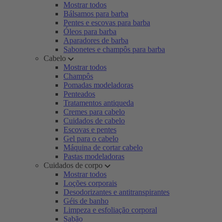
Mostrar todos
Bálsamos para barba
Pentes e escovas para barba
Óleos para barba
Aparadores de barba
Sabonetes e champôs para barba
Cabelo
Mostrar todos
Champôs
Pomadas modeladoras
Penteados
Tratamentos antiqueda
Cremes para cabelo
Cuidados de cabelo
Escovas e pentes
Gel para o cabelo
Máquina de cortar cabelo
Pastas modeladoras
Cuidados de corpo
Mostrar todos
Loções corporais
Desodorizantes e antitranspirantes
Géis de banho
Limpeza e esfoliação corporal
Sabão