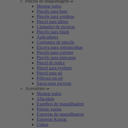
Pincéis de maquilhagem
Mostrar todos
Pincéis para base
Pincéis para sombras
Pincel para lábios
Limpador de escovas
Pincéis para blush
Aplicadores
Conjuntos de pincéis
Escova para sobrancelhas
Pincéis para corretor
Pincéis para máscaras
Pincel de realce
Pincel para eyeliner
Pincel para pó
Pólvora em pó
Sacos para escovas
Acessórios
Mostrar todos
Afia-lápis
Espelhos de maquilhagem
Paletas vazias
Esponjas de maquilhagem
Esponjas Konjac
Unhas