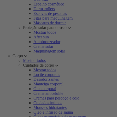
Espelho cosmético
Dermarollers
Escovas de pestanas
Fitas para maquilhagem
Máscaras de dormir
Proteção solar para o rosto
Mostrar todos
After sun
Autobronzeador
Creme solar
Maquilhagem solar
Corpo
Mostrar todos
Cuidados de corpo
Mostrar todos
Loçõe corporais
Desodorizantes
Manteiga corporal
Óleo corporal
Creme anticelulite
Cremes para pescoço e colo
Cuidados íntimos
Mousses hidratantes
Óleo e infusão de sauna
Óleos essenciais e de massagem