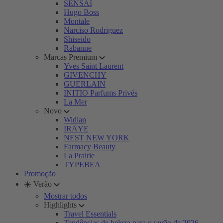
SENSAI
Hugo Boss
Montale
Narciso Rodriguez
Shiseido
Rabanne
Marcas Premium
Yves Saint Laurent
GIVENCHY
GUERLAIN
INITIO Parfums Privés
La Mer
Novo
Widian
IRÄYE
NEST NEW YORK
Farmacy Beauty
La Prairie
TYPEBEA
Promoção
☀️ Verão
Mostrar todos
Highlights
Travel Essentials
Tendências de beleza para o verão de 2026