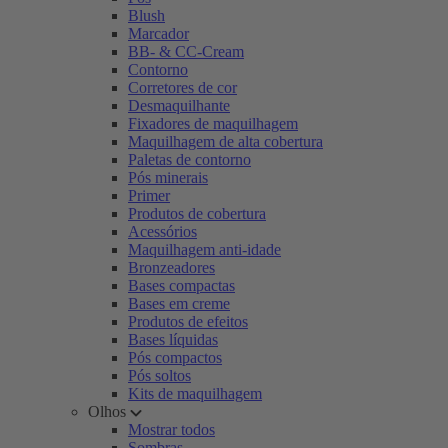
Blush
Marcador
BB- & CC-Cream
Contorno
Corretores de cor
Desmaquilhante
Fixadores de maquilhagem
Maquilhagem de alta cobertura
Paletas de contorno
Pós minerais
Primer
Produtos de cobertura
Acessórios
Maquilhagem anti-idade
Bronzeadores
Bases compactas
Bases em creme
Produtos de efeitos
Bases líquidas
Pós compactos
Pós soltos
Kits de maquilhagem
Olhos
Mostrar todos
Sombras