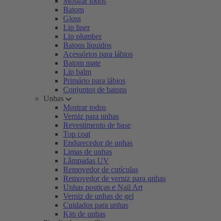
Mostrar todos
Batom
Gloss
Lip liner
Lip plumber
Batons líquidos
Acessórios para lábios
Batom mate
Lip balm
Primário para lábios
Conjuntos de batons
Unhas
Mostrar todos
Verniz para unhas
Revestimento de base
Top coat
Endurecedor de unhas
Limas de unhas
Lâmpadas UV
Removedor de cutículas
Removedor de verniz para unhas
Unhas postiças e Nail Art
Verniz de unhas de gel
Cuidados para unhas
Kits de unhas