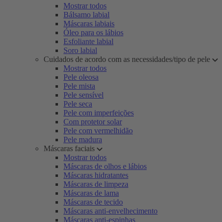
Mostrar todos
Bálsamo labial
Máscaras labiais
Óleo para os lábios
Esfoliante labial
Soro labial
Cuidados de acordo com as necessidades/tipo de pele
Mostrar todos
Pele oleosa
Pele mista
Pele sensível
Pele seca
Pele com imperfeições
Com protetor solar
Pele com vermelhidão
Pele madura
Máscaras faciais
Mostrar todos
Máscaras de olhos e lábios
Máscaras hidratantes
Máscaras de limpeza
Máscaras de lama
Máscaras de tecido
Máscaras anti-envelhecimento
Máscaras anti-espinhas